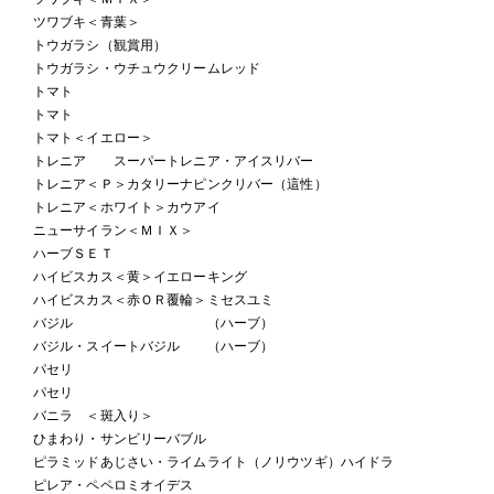
ツワブキ＜青葉＞
トウガラシ（観賞用）
トウガラシ・ウチュウクリームレッド
トマト
トマト
トマト＜イエロー＞
トレニア スーパートレニア・アイスリバー
トレニア＜Ｐ＞カタリーナピンクリバー（這性）
トレニア＜ホワイト＞カウアイ
ニューサイラン＜ＭＩＸ＞
ハーブＳＥＴ
ハイビスカス＜黄＞イエローキング
ハイビスカス＜赤ＯＲ覆輪＞ミセスユミ
バジル （ハーブ）
バジル・スイートバジル （ハーブ）
パセリ
パセリ
バニラ ＜斑入り＞
ひまわり・サンビリーバブル
ピラミッドあじさい・ライムライト（ノリウツギ）ハイドラ
ピレア・ペペロミオイデス