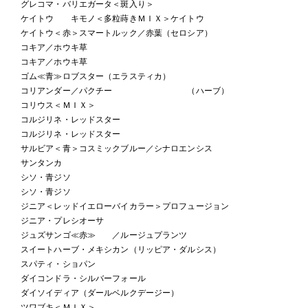
グレコマ・バリエガータ＜斑入り＞
ケイトウ キモノ＜多粒蒔きＭＩＸ＞ケイトウ
ケイトウ＜赤＞スマートルック／赤葉（セロシア）
コキア／ホウキ草
コキア／ホウキ草
ゴム≪青≫ロブスター（エラスティカ）
コリアンダー／パクチー （ハーブ）
コリウス＜ＭＩＸ＞
コルジリネ・レッドスター
コルジリネ・レッドスター
サルビア＜青＞コスミックブルー／シナロエンシス
サンタンカ
シソ・青ジソ
シソ・青ジソ
ジニア＜レッドイエローバイカラー＞プロフュージョン
ジニア・プレシオーサ
ジュズサンゴ≪赤≫ ／ルージュプランツ
スイートハーブ・メキシカン（リッピア・ダルシス）
スパティ・ショパン
ダイコンドラ・シルバーフォール
ダイソイディア（ダールベルクデージー）
ツワブキ＜ＭＩＸ＞