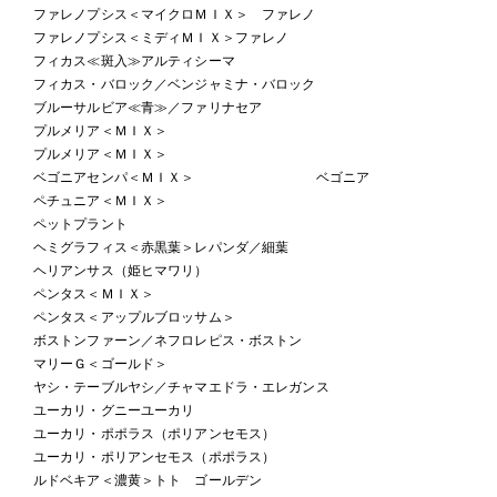
ファレノプシス＜マイクロＭＩＸ＞ ファレノ
ファレノプシス＜ミディＭＩＸ＞ファレノ
フィカス≪斑入≫アルティシーマ
フィカス・バロック／ベンジャミナ・バロック
ブルーサルビア≪青≫／ファリナセア
プルメリア＜ＭＩＸ＞
プルメリア＜ＭＩＸ＞
ベゴニアセンパ＜ＭＩＸ＞ ベゴニア
ペチュニア＜ＭＩＸ＞
ペットプラント
ヘミグラフィス＜赤黒葉＞レパンダ／細葉
ヘリアンサス（姫ヒマワリ）
ペンタス＜ＭＩＸ＞
ペンタス＜アップルブロッサム＞
ボストンファーン／ネフロレピス・ボストン
マリーＧ＜ゴールド＞
ヤシ・テーブルヤシ／チャマエドラ・エレガンス
ユーカリ・グニーユーカリ
ユーカリ・ポポラス（ポリアンセモス）
ユーカリ・ポリアンセモス（ポポラス）
ルドベキア＜濃黄＞トト ゴールデン