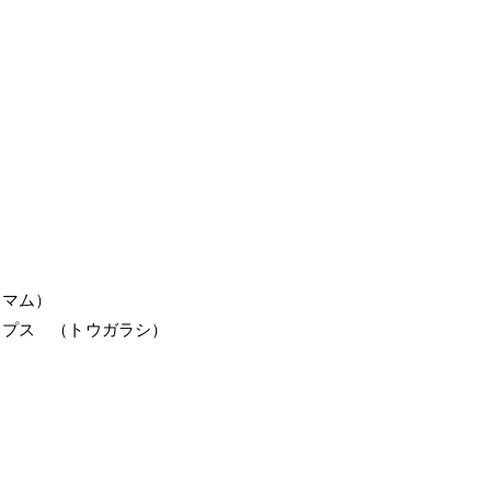
トマム）
ップス （トウガラシ）