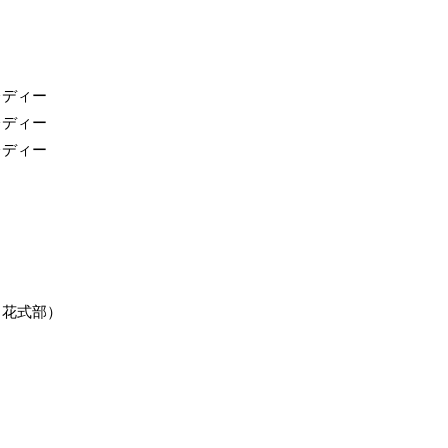
レディー
レディー
レディー
（花式部）