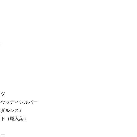
ン
ンツ
ルウッディシルバー
・ダルシス）
イト（斑入葉）
ワー