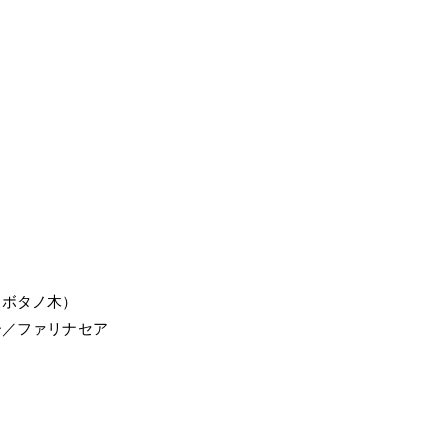
イボタノ木）
ー／ファリナセア