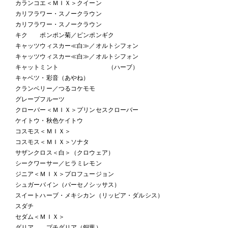
カランコエ＜ＭＩＸ＞クイーン
カリフラワー・スノークラウン
カリフラワー・スノークラウン
キク ポンポン菊／ピンポンギク
キャッツウィスカー≪白≫／オルトシフォン
キャッツウィスカー≪白≫／オルトシフォン
キャットミント （ハーブ）
キャベツ・彩音（あやね）
クランベリー／つるコケモモ
グレープフルーツ
クローバー＜ＭＩＸ＞プリンセスクローバー
ケイトウ・秋色ケイトウ
コスモス＜ＭＩＸ＞
コスモス＜ＭＩＸ＞ソナタ
サザンクロス＜白＞（クロウェア）
シークワーサー／ヒラミレモン
ジニア＜ＭＩＸ＞プロフュージョン
シュガーバイン（パーセノシッサス）
スイートハーブ・メキシカン（リッピア・ダルシス）
スダチ
セダム＜ＭＩＸ＞
ダリア プチダリア（銅葉）