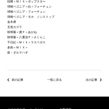
桔梗＜ＭＩＸ＞ポップスター
球根ベゴニア＜白＞フォーチュン
球根ベゴニア・フォーチュン
球根ベゴニア・モカ ノンストップ
金木犀
五色カズラ
秋明菊＜濃Ｐ＞あかね
秋明菊＜八重淡Ｐ＞さくらこ
千日紅＜ＭＩＸ＞ラスベガス
多肉＜ＭＩＸ＞
萩・ダルマハギ
前の記事
一覧に戻る
次の記事