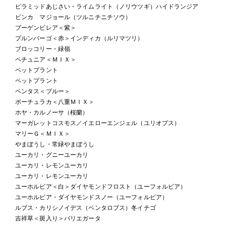
ピラミッドあじさい・ライムライト（ノリウツギ）ハイドランジア
ビンカ マジョール（ツルニチニチソウ）
ブーゲンビレア＜紫＞
プルンバーゴ＜赤＞インディカ（ルリマツリ）
ブロッコリー・緑嶺
ペチュニア＜ＭＩＸ＞
ペットプラント
ペットプラント
ペンタス＜ブルー＞
ポーチュラカ＜八重ＭＩＸ＞
ホヤ・カルノーサ（桜蘭）
マーガレットコスモス／イエローエンジェル（ユリオプス）
マリーＧ＜ＭＩＸ＞
やまぼうし・常緑やまぼうし
ユーカリ・グニーユーカリ
ユーカリ・レモンユーカリ
ユーカリ・レモンユーカリ
ユーホルビア＜白＞ダイヤモンドフロスト（ユーフォルビア）
ユーホルビア・ダイヤモンドスノー（ユーフォルビア）
ルブス・カリシノイデス（ペンタロブス）冬イチゴ
吉祥草＜斑入り＞バリエガータ