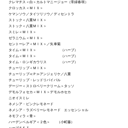
クレマチス＜白＞カルトマニージョー（常緑春咲）
クロッカス＜ＭＩＸ＞
ケマンソウ／タイツリソウ／ディセントラ
ストック＜八重ＭＩＸ＞
ストック＜八重ＭＩＸ＞
スミレ＜ＭＩＸ＞
ゼラニウム＜ＭＩＸ＞
セントーレア＜ＭＩＸ＞／矢車菊
タイム＜ＭＩＸ＞ （ハーブ）
タイム＜ＭＩＸ＞ （ハーブ）
タイム・ロンギカウリス （ハーブ）
チューリップ＜ＭＩＸ＞
チューリップ≪Ｐ≫アンジェリケ／八重
チューリップ・レッドリバイバル
デージー＜ストロベリークリーム＞タッソ
デモルフォセカ＜ＭＩＸ＞デモルホセカ
ニオイスミレ
ネメシア・ピンクレモネード
ネメシア・ラズベリーレモネード エッセンシャル
ネモフィラ＜青＞
ハーデンベルギア＜２色＞ （小町藤）
ハーブＳＥＴ