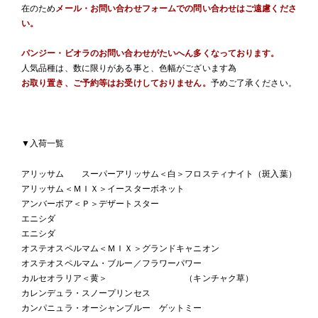
在のため
メール・お問い合わせフォームでの問い合わせはご遠慮くださ
い。
パンジー・ビオラのお問い合わせがたいへん多くなっております。
人気品種は、数に限りがある事と、色幅がございます為
お取り置き、ご予約等はお受けしておりません。
予めご了承ください。
▼入荷一覧
アリッサム スーパーアリッサム＜白＞フロスティナイト（斑入葉）
アリッサム＜ＭＩＸ＞イースターボネット
アンバーボア＜Ｐ＞デザートスター
エニシダ
エニシダ
オステオスペルマム＜ＭＩＸ＞グランドキャニオン
オステオスペルマム・ブルー／フラワーパワー
カルセオラリア＜黄＞ （キンチャク草）
カレンデュラ・スノープリンセス
カンパニュラ・オーシャンブルー ゲットミー