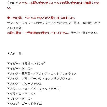
在のため
メール・お問い合わせフォームでの問い合わせはご遠慮くださ
い。
春～のお花、ペチュニアなどが入荷しはじめました。
サントリーフラワーズのサフィニアなどのブランド苗は、数に限りがご
ざいます為
お取り置き、ご予約等はお受けしておりません。
予めご了承ください。
▼入荷一覧
アイビー＜３種植＞ハミング
アイビー＜ＭＩＸ＞
アカシア＜三角葉＞／アカシア・カルトリフォラミス
アカシア・ブリスベーンワトル／フリンジワトル
アカシア・ブルーブッシュ
アカリファ＜赤＞メメ（キャットテール）
アゲラタム＜ＭＩＸ＞
アザレア＜ＭＩＸ＞
アジュガ・ゴールドライム