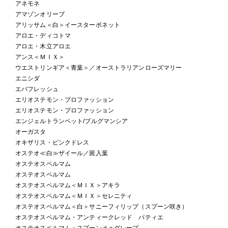
アネモネ
アマゾンオリーブ
アリッサム＜白＞イースターボネット
アロエ・ディコトマ
アロエ・木立アロエ
アンス＜ＭＩＸ＞
ウエストリンギア＜青葉＞／オーストラリアンローズマリー
エニシダ
エバフレッシュ
エリオステモン・プロファッション
エリオステモン・プロファッション
エンジェルトランペット/ブルグマンシア
オーガスタ
オキザリス・ピンクドレス
オステオ≪白≫ザイール／斑入葉
オステオスペルマム
オステオスペルマム
オステオスペルマム＜ＭＩＸ＞アキラ
オステオスペルマム＜ＭＩＸ＞セレニティ
オステオスペルマム＜白＞サニーフィリップ（スプーン咲き）
オステオスペルマム・アンティークレッド パティエ
オステオスペルマム・スプーンｄｅグレープ