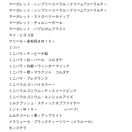
マーガレット・シンプリーコーラル＜クリーム?コーラルＰ＞
マーガレット・シンプリーコーラル＜クリーム?コーラルＰ＞
マーガレット・ストロベリーホイップ
マーガレット・チェルシーガール
マーガレット・バブルガムブラスト
マメ・ヒヨコ豆
マリーＧ＜多粒蒔きＭＩＸ＞
ミツバ
ミニバラ＜Ｐ＞ピーチ姫
ミニバラ＜白＞パール コルダナ
ミニバラ＜白銀＞ウィンターマジック
ミニバラ＜橙＞マラクジャ コルダナ
ミニバラ・フレグランス
ミニペラルゴ＜バイカラー＞
ミニペラルゴニウム＜Ｐ＞スイートピンク
ミニペラルゴニウム・エンジェルアイズ
ミルクブッシュ・スティックオブファイヤー
ミント＜ＭＩＸ＞ （ハーブ）
ムルチコーレ＜黄＞アップライト
メラリューカ・ブラックティーツリー（メラルーカ）
モンステラ