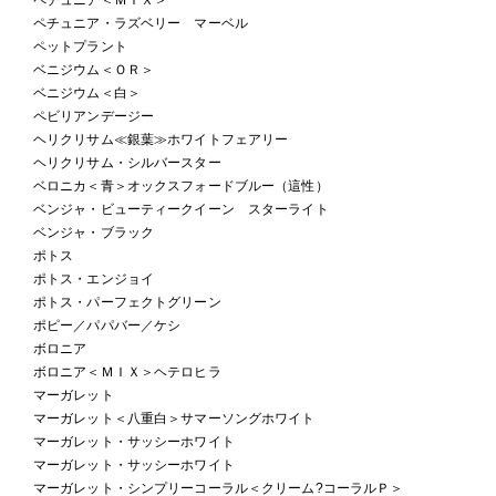
ペチュニア・ラズベリー マーベル
ペットプラント
ベニジウム＜ＯＲ＞
ベニジウム＜白＞
ペビリアンデージー
ヘリクリサム≪銀葉≫ホワイトフェアリー
ヘリクリサム・シルバースター
ベロニカ＜青＞オックスフォードブルー（這性）
ベンジャ・ビューティークイーン スターライト
ベンジャ・ブラック
ポトス
ポトス・エンジョイ
ポトス・パーフェクトグリーン
ポピー／パパバー／ケシ
ボロニア
ボロニア＜ＭＩＸ＞ヘテロヒラ
マーガレット
マーガレット＜八重白＞サマーソングホワイト
マーガレット・サッシーホワイト
マーガレット・サッシーホワイト
マーガレット・シンプリーコーラル＜クリーム?コーラルＰ＞