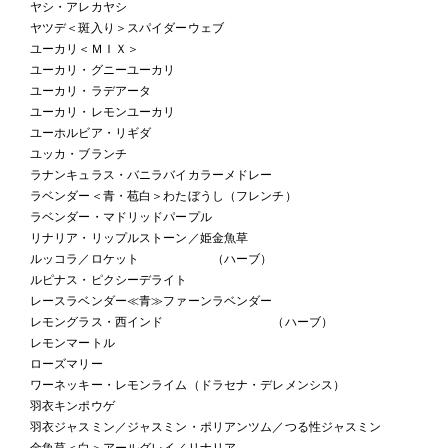
ヤシ・アレカヤシ
ヤツデ＜斑入り＞スパイダーウェブ
ユーカリ＜ＭＩＸ＞
ユーカリ・グニーユーカリ
ユーカリ・ラデアータ
ユーカリ・レモンユーカリ
ユーホルビア・リギダ
ユッカ・ブランチ
ラナンキュラス・バニラバイカラーメドレー
ラベンダー＜青・苞白＞わたぼうし（フレンチ）
ラベンダー・マドリッドパープル
リナリア・リップルストーン／姫金魚草
ルッコラ／ロケット （ハーブ）
ルピナス・ピクシーデライト
レースラベンダー≪青≫ファーンラベンダー
レモングラス・西インド （ハーブ）
レモンマートル
ローズマリー
ワーネッキー・レモンライム（ドラセナ・デレメンシス）
羽衣キンポウゲ
羽衣ジャスミン／ジャスミン・ポリアンツム／つる性ジャスミン
金魚草＜白＞アールグレイ／リナリア