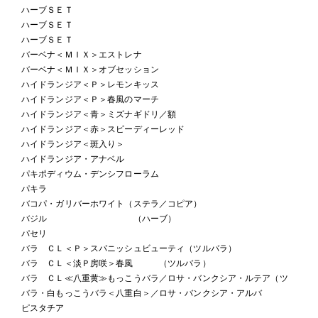
ハーブＳＥＴ
ハーブＳＥＴ
ハーブＳＥＴ
バーベナ＜ＭＩＸ＞エストレナ
バーベナ＜ＭＩＸ＞オブセッション
ハイドランジア＜Ｐ＞レモンキッス
ハイドランジア＜Ｐ＞春風のマーチ
ハイドランジア＜青＞ミズナギドリ／額
ハイドランジア＜赤＞スピーディーレッド
ハイドランジア＜斑入り＞
ハイドランジア・アナベル
パキポディウム・デンシフローラム
パキラ
バコパ・ガリバーホワイト（ステラ／コピア）
バジル （ハーブ）
パセリ
バラ ＣＬ＜Ｐ＞スパニッシュビューティ（ツルバラ）
バラ ＣＬ＜淡Ｐ房咲＞春風 （ツルバラ）
バラ ＣＬ≪八重黄≫もっこうバラ／ロサ・バンクシア・ルテア（ツ
バラ・白もっこうバラ＜八重白＞／ロサ・バンクシア・アルバ
ピスタチア