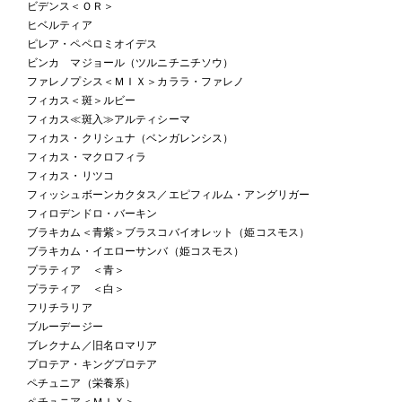
ビデンス＜ＯＲ＞
ヒベルティア
ピレア・ペペロミオイデス
ビンカ マジョール（ツルニチニチソウ）
ファレノプシス＜ＭＩＸ＞カララ・ファレノ
フィカス＜斑＞ルビー
フィカス≪斑入≫アルティシーマ
フィカス・クリシュナ（ベンガレンシス）
フィカス・マクロフィラ
フィカス・リツコ
フィッシュボーンカクタス／エピフィルム・アングリガー
フィロデンドロ・バーキン
ブラキカム＜青紫＞ブラスコバイオレット（姫コスモス）
ブラキカム・イエローサンバ（姫コスモス）
プラティア ＜青＞
プラティア ＜白＞
フリチラリア
ブルーデージー
ブレクナム／旧名ロマリア
プロテア・キングプロテア
ペチュニア（栄養系）
ペチュニア＜ＭＩＸ＞