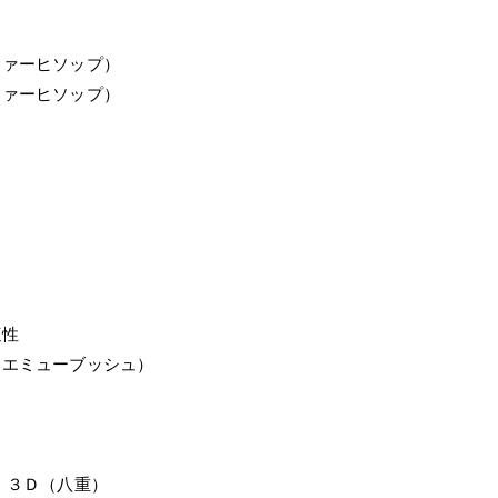
ファーヒソップ）
ファーヒソップ）
這性
 エミューブッシュ）
 ３Ｄ（八重）