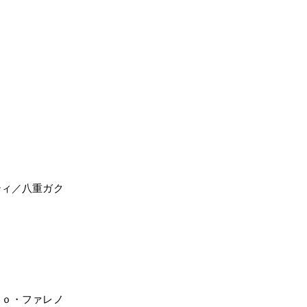
ティ／八重ガク
ｔｏ・ファレノ