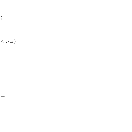
り）
ッシュ）
ー
ー
ダー