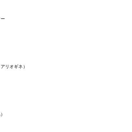
マー
（アリオギネ）
系）