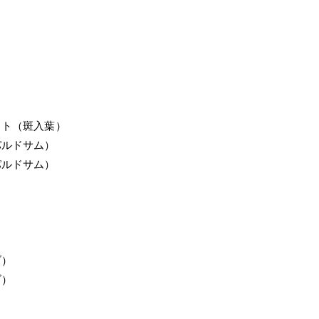
イト（斑入葉）
パルドサム）
パルドサム）
）
）