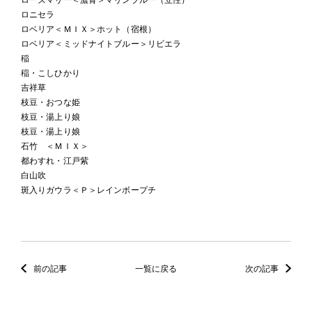
ロニセラ
ロベリア＜ＭＩＸ＞ホット（宿根）
ロベリア＜ミッドナイトブルー＞リビエラ
稲
稲・こしひかり
吉祥草
枝豆・おつな姫
枝豆・湯上り娘
枝豆・湯上り娘
石竹 ＜ＭＩＸ＞
都わすれ・江戸紫
白山吹
斑入りガウラ＜Ｐ＞レインボープチ
前の記事
一覧に戻る
次の記事