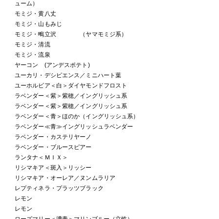
ューム）
モミジ・黄八丈
モミジ・山もみじ
モミジ・鴫立沢 （ヤマモミジ系）
モミジ・清流
モミジ・流泉
ヤーコン (アンデスポテト)
ユーカリ・デシピエンス／ミニハート葉
ユーホルビア＜白＞ダイヤモンドフロスト
ラベンダー＜紫＞紫穂／イングリッシュ系
ラベンダー＜紫＞紫穂／イングリッシュ系
ラベンダー＜青＞ほのか（イングリッシュ系）
ラベンダー≪青≫イングリッシュラベンダー
ラベンダー・カステリヤーノ
ラベンダー・ブルースピアー
ランタナ＜ＭＩＸ＞
リシマキア＜斑入＞リッシー
リシマキア・オーレア／ヌンムラリア
レプティネラ・プラッツブラック
レモン
レモン
ローズマリー＜濃青＞マリンブルー（立性）