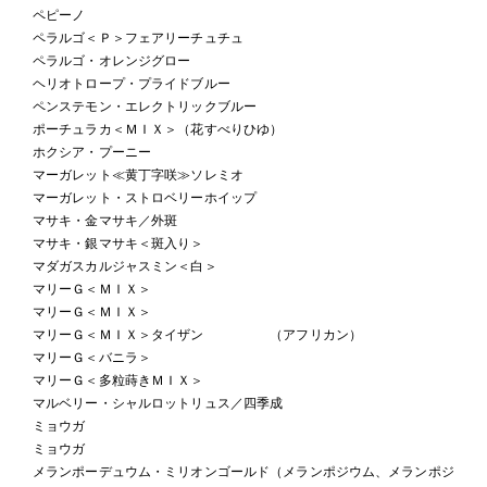
ペピーノ
ペラルゴ＜Ｐ＞フェアリーチュチュ
ペラルゴ・オレンジグロー
ヘリオトロープ・プライドブルー
ペンステモン・エレクトリックブルー
ポーチュラカ＜ＭＩＸ＞（花すべりひゆ）
ホクシア・プーニー
マーガレット≪黄丁字咲≫ソレミオ
マーガレット・ストロベリーホイップ
マサキ・金マサキ／外斑
マサキ・銀マサキ＜斑入り＞
マダガスカルジャスミン＜白＞
マリーＧ＜ＭＩＸ＞
マリーＧ＜ＭＩＸ＞
マリーＧ＜ＭＩＸ＞タイザン （アフリカン）
マリーＧ＜バニラ＞
マリーＧ＜多粒蒔きＭＩＸ＞
マルベリー・シャルロットリュス／四季成
ミョウガ
ミョウガ
メランポーデュウム・ミリオンゴールド（メランポジウム、メランポジ