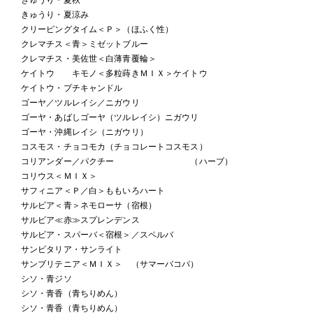
きゅうり・夏涼み
クリーピングタイム＜Ｐ＞（ほふく性）
クレマチス＜青＞ミゼットブルー
クレマチス・美佐世＜白薄青覆輪＞
ケイトウ キモノ＜多粒蒔きＭＩＸ＞ケイトウ
ケイトウ・プチキャンドル
ゴーヤ／ツルレイシ／ニガウリ
ゴーヤ・あばしゴーヤ（ツルレイシ）ニガウリ
ゴーヤ・沖縄レイシ（ニガウリ）
コスモス・チョコモカ（チョコレートコスモス）
コリアンダー／パクチー （ハーブ）
コリウス＜ＭＩＸ＞
サフィニア＜Ｐ／白＞ももいろハート
サルビア＜青＞ネモローサ（宿根）
サルビア≪赤≫スプレンデンス
サルビア・スパーバ＜宿根＞／スペルバ
サンビタリア・サンライト
サンブリテニア＜ＭＩＸ＞ （サマーバコパ）
シソ・青ジソ
シソ・青香（青ちりめん）
シソ・青香（青ちりめん）