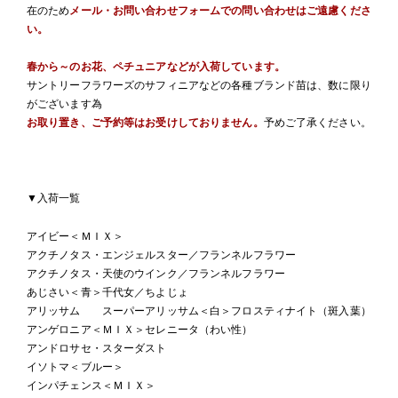
在のため
メール・お問い合わせフォームでの問い合わせはご遠慮くださ
い。
春から～のお花、ペチュニアなどが入荷しています。
サントリーフラワーズのサフィニアなどの各種ブランド苗は、数に限り
がございます為
お取り置き、ご予約等はお受けしておりません。
予めご了承ください。
▼入荷一覧
アイビー＜ＭＩＸ＞
アクチノタス・エンジェルスター／フランネルフラワー
アクチノタス・天使のウインク／フランネルフラワー
あじさい＜青＞千代女／ちよじょ
アリッサム スーパーアリッサム＜白＞フロスティナイト（斑入葉）
アンゲロニア＜ＭＩＸ＞セレニータ（わい性）
アンドロサセ・スターダスト
イソトマ＜ブルー＞
インパチェンス＜ＭＩＸ＞