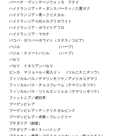
バーベナ・ヴィンテージウォッカ ラナイ
ハイドランジア＜Ｐ＞ダンスパーティ／八重ガク
ハイドランジア＜青＞クリスタル
ハイドランジア≪白≫カプリホワイト
ハイドランジア・ホワイトアフロ
ハイドランジア・マカナ
バコパ・ガリバーホワイト（ステラ／コピア）
バジル （ハーブ）
バジル・スイートバジル （ハーブ）
パセリ
パセリ イタリアンパセリ
ビンカ マジョール＜斑入り＞ （ツルニチニチソウ）
フィソカルパス／テマリシモツケ／アメリカコデマリ
フィソカルパス・チョコフレーム（テマリシモツケ）
フィソカルパス・リトルエンジェル（テマリシモツケ）
フィットニア／網目草
ブーゲンビレア
ブーゲンビレア＜Ｐ＞クリスタルピンク
ブーゲンビレア＜赤紫＞フレンドリー
プチダリア（銅葉）
プチダリア＜ＭＩＸ＞ハミング
ブラキカム＜青紫＞ブラスコバイオレット（姫コスモス）