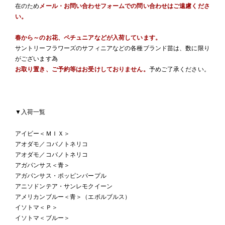
在のため
メール・お問い合わせフォームでの問い合わせはご遠慮くださ
い。
春から～のお花、ペチュニアなどが入荷しています。
サントリーフラワーズのサフィニアなどの各種ブランド苗は、数に限り
がございます為
お取り置き、ご予約等はお受けしておりません。
予めご了承ください。
▼入荷一覧
アイビー＜ＭＩＸ＞
アオダモ／コバノトネリコ
アオダモ／コバノトネリコ
アガパンサス＜青＞
アガパンサス・ポッピンパープル
アニソドンテア・サンレモクイーン
アメリカンブルー＜青＞（エボルブルス）
イソトマ＜Ｐ＞
イソトマ＜ブルー＞