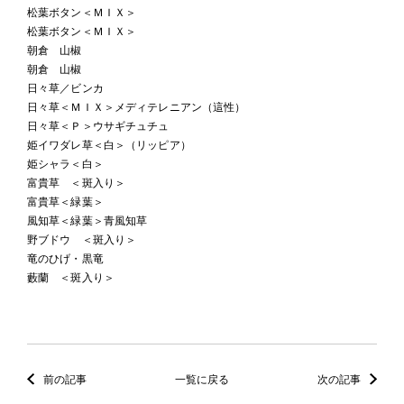
松葉ボタン＜ＭＩＸ＞
松葉ボタン＜ＭＩＸ＞
朝倉 山椒
朝倉 山椒
日々草／ビンカ
日々草＜ＭＩＸ＞メディテレニアン（這性）
日々草＜Ｐ＞ウサギチュチュ
姫イワダレ草＜白＞（リッピア）
姫シャラ＜白＞
富貴草 ＜斑入り＞
富貴草＜緑葉＞
風知草＜緑葉＞青風知草
野ブドウ ＜斑入り＞
竜のひげ・黒竜
藪蘭 ＜斑入り＞
前の記事
一覧に戻る
次の記事