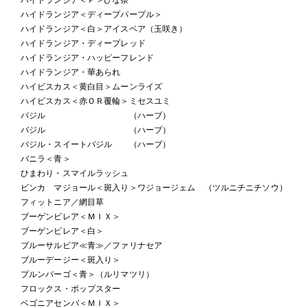
ハイドランジア＜ディープパープル＞
ハイドランジア＜白＞アイスベア（玉咲き）
ハイドランジア・ディープレッド
ハイドランジア・ハッピーフレンド
ハイドランジア・華あられ
ハイビスカス＜黄白目＞ムーンライズ
ハイビスカス＜赤ＯＲ覆輪＞ミセスユミ
バジル （ハーブ）
バジル （ハーブ）
バジル・スイートバジル （ハーブ）
バニラ＜青＞
ひまわり・スマイルラッシュ
ビンカ マジョール＜斑入り＞ワジョージェム （ツルニチニチソウ）
フィットニア／網目草
ブーゲンビレア＜ＭＩＸ＞
ブーゲンビレア＜白＞
ブルーサルビア≪青≫／ファリナセア
ブルーデージー＜斑入り＞
プルンバーゴ＜青＞（ルリマツリ）
フロックス・ポップスター
ベゴニアセンパ＜ＭＩＸ＞