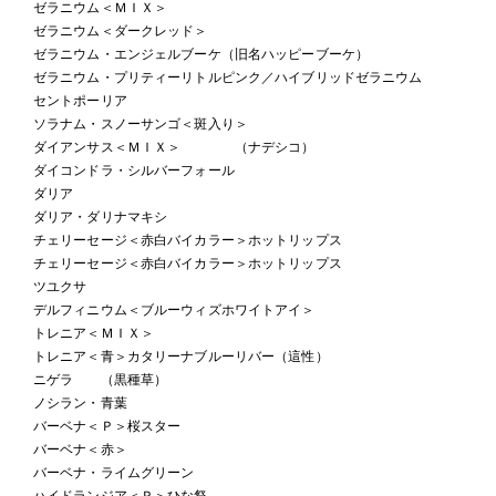
ゼラニウム＜ＭＩＸ＞
ゼラニウム＜ダークレッド＞
ゼラニウム・エンジェルブーケ（旧名ハッピーブーケ）
ゼラニウム・プリティーリトルピンク／ハイブリッドゼラニウム
セントポーリア
ソラナム・スノーサンゴ＜斑入り＞
ダイアンサス＜ＭＩＸ＞ （ナデシコ）
ダイコンドラ・シルバーフォール
ダリア
ダリア・ダリナマキシ
チェリーセージ＜赤白バイカラー＞ホットリップス
チェリーセージ＜赤白バイカラー＞ホットリップス
ツユクサ
デルフィニウム＜ブルーウィズホワイトアイ＞
トレニア＜ＭＩＸ＞
トレニア＜青＞カタリーナブルーリバー（這性）
ニゲラ （黒種草）
ノシラン・青葉
バーベナ＜Ｐ＞桜スター
バーベナ＜赤＞
バーベナ・ライムグリーン
ハイドランジア＜Ｐ＞ひな祭