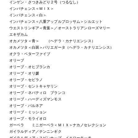
インゲン・さつきみどり２号（つるなし）
インパチェンス＜ＭＩＸ＞
インパチェンス＜白＞
インパチェンス＜八重アップルブロッサム＞シルエット
ウエストリンギア＜青葉＞／オーストラリアンローズマリー
エキザカム
オカメツタ＜青＞ （ヘデラ・カナリエンシス）
オカメツタ＜白斑＞バリエガータ（ヘデラ・カナリエンシス）
オクラ・ベターファイブ
オリーブ
オリーブ・オヒブランカ
オリーブ・オリ媛
オリーブ・セビラノ
オリーブ・セントキャサリン
オリーブ・ネバティロ ブランコ
オリーブ・ハーディズマンモス
オリーブ・バルネア
オリーブ・ミッション
オリーブ・モライオロ
ガーベラ ミニガーベラ＜ＭＩＸ＞ナカノセレクション
ガイラルディア／テンニンギク
ガイラルディア・スピンナップ イエロータッチ