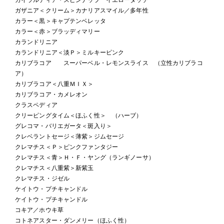
ガザニア＜クリーム＞カナリアスマイル／多年性
カラー＜黒＞キャプテンベレッタ
カラー＜赤＞ブラッディマリー
カランドリニア
カランドリニア＜淡Ｐ＞ミルキーピンク
カリブラコア スーパーベル・レモンスライス （立性カリブラコ
ア）
カリブラコア＜八重ＭＩＸ＞
カリブラコア・カメレオン
クラスペディア
クリーピングタイム＜ほふく性＞ （ハーブ）
グレコマ・バリエガータ＜斑入り＞
クレベラントセージ＜薄紫＞ジムセージ
クレマチス＜Ｐ＞ピンクファンタジー
クレマチス＜青＞Ｈ・Ｆ・ヤング（ランギノーサ）
クレマチス＜八重紫＞新紫玉
クレマチス・ジゼル
ケイトウ・プチキャンドル
ケイトウ・プチキャンドル
コキア／ホウキ草
コトネアスター・ダンメリー（ほふく性）