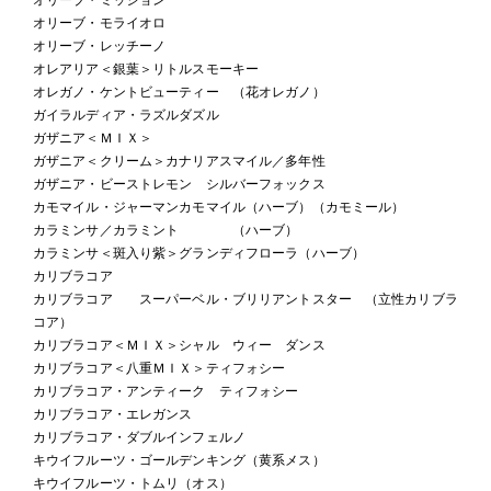
オリーブ・モライオロ
オリーブ・レッチーノ
オレアリア＜銀葉＞リトルスモーキー
オレガノ・ケントビューティー （花オレガノ）
ガイラルディア・ラズルダズル
ガザニア＜ＭＩＸ＞
ガザニア＜クリーム＞カナリアスマイル／多年性
ガザニア・ビーストレモン シルバーフォックス
カモマイル・ジャーマンカモマイル（ハーブ）（カモミール）
カラミンサ／カラミント （ハーブ）
カラミンサ＜斑入り紫＞グランディフローラ（ハーブ）
カリブラコア
カリブラコア スーパーベル・ブリリアントスター （立性カリブラ
コア）
カリブラコア＜ＭＩＸ＞シャル ウィー ダンス
カリブラコア＜八重ＭＩＸ＞ティフォシー
カリブラコア・アンティーク ティフォシー
カリブラコア・エレガンス
カリブラコア・ダブルインフェルノ
キウイフルーツ・ゴールデンキング（黄系メス）
キウイフルーツ・トムリ（オス）