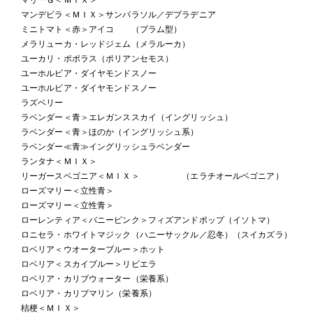
マンデビラ＜ＭＩＸ＞サンパラソル／デプラデニア
ミニトマト＜赤＞アイコ （プラム型）
メラリューカ・レッドジェム（メラルーカ）
ユーカリ・ポポラス（ポリアンセモス）
ユーホルビア・ダイヤモンドスノー
ユーホルビア・ダイヤモンドスノー
ラズベリー
ラベンダー＜青＞エレガンススカイ（イングリッシュ）
ラベンダー＜青＞ほのか（イングリッシュ系）
ラベンダー≪青≫イングリッシュラベンダー
ランタナ＜ＭＩＸ＞
リーガースベゴニア＜ＭＩＸ＞ （エラチオールベゴニア）
ローズマリー＜立性青＞
ローズマリー＜立性青＞
ローレンティア＜バニーピンク＞フィズアンドポップ（イソトマ）
ロニセラ・ホワイトマジック（ハニーサックル／忍冬）（スイカズラ）
ロベリア＜ウオーターブルー＞ホット
ロベリア＜スカイブルー＞リビエラ
ロベリア・カリブウォーター（栄養系）
ロベリア・カリブマリン（栄養系）
桔梗＜ＭＩＸ＞