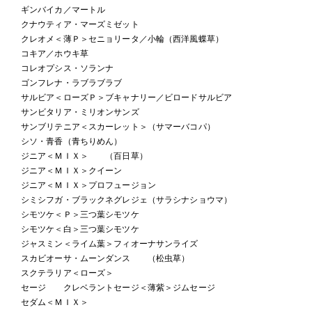
ギンバイカ／マートル
クナウティア・マーズミゼット
クレオメ＜薄Ｐ＞セニョリータ／小輪（西洋風蝶草）
コキア／ホウキ草
コレオプシス・ソランナ
ゴンフレナ・ラブラブラブ
サルビア＜ローズＰ＞ブキャナリー／ビロードサルビア
サンビタリア・ミリオンサンズ
サンブリテニア＜スカーレット＞（サマーバコパ）
シソ・青香（青ちりめん）
ジニア＜ＭＩＸ＞ （百日草）
ジニア＜ＭＩＸ＞クイーン
ジニア＜ＭＩＸ＞プロフュージョン
シミシフガ・ブラックネグレジェ（サラシナショウマ）
シモツケ＜Ｐ＞三つ葉シモツケ
シモツケ＜白＞三つ葉シモツケ
ジャスミン＜ライム葉＞フィオーナサンライズ
スカビオーサ・ムーンダンス （松虫草）
スクテラリア＜ローズ＞
セージ クレベラントセージ＜薄紫＞ジムセージ
セダム＜ＭＩＸ＞