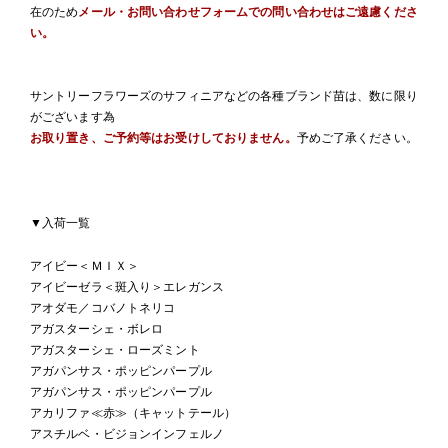
在のため
メール・お問い合わせフォームでの問い合わせはご遠慮くださ
い。
サントリーフラワーズのサフィニアなどの各種ブランド苗は、数に限り
がございます為
お取り置き、ご予約等はお受けしておりません。
予めご了承ください。
▼入荷一覧
アイビー＜ＭＩＸ＞
アイビーゼラ＜斑入り＞エレガンス
アオダモ／コバノトネリコ
アガスターシェ・ボレロ
アガスターシェ・ローズミント
アガパンサス・ポッピンパープル
アガパンサス・ポッピンパープル
アカリファ≪赤≫（キャットテール）
アスチルベ・ビジョンインフェルノ