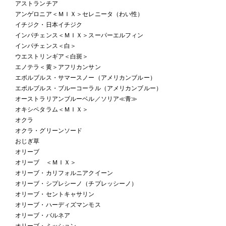
アストランチア
アンゲロニア＜ＭＩＸ＞セレニータ（わい性）
イチジク・日本イチジク
インパチェンス＜ＭＩＸ＞スーパーエルフィン
インパチェンス＜白＞
ウエストリンギア＜白斑＞
エノテラ＜黄＞アフリカンサン
エボルブルス・サマースノー（アメリカンブルー）
エボルブルス・ブルーコーラル（アメリカンブルー）
オーストラリアンブルーベル／ソリア≪青≫
オキシペタラム＜ＭＩＸ＞
オクラ
オクラ・グリーンソード
おじぎ草
オリーブ
オリーブ ＜ＭＩＸ＞
オリーブ・カリフォルニアクイーン
オリーブ・シプレシーノ（チプレッシーノ）
オリーブ・セントキャサリン
オリーブ・ハーディズマンモス
オリーブ・バルネア
オリーブ・ミッション