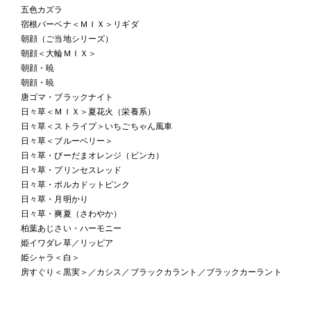
五色カズラ
宿根バーベナ＜ＭＩＸ＞リギダ
朝顔（ご当地シリーズ）
朝顔＜大輪ＭＩＸ＞
朝顔・暁
朝顔・暁
唐ゴマ・ブラックナイト
日々草＜ＭＩＸ＞夏花火（栄養系）
日々草＜ストライプ＞いちごちゃん風車
日々草＜ブルーベリー＞
日々草・びーだまオレンジ（ビンカ）
日々草・プリンセスレッド
日々草・ポルカドットピンク
日々草・月明かり
日々草・爽夏（さわやか）
柏葉あじさい・ハーモニー
姫イワダレ草／リッピア
姫シャラ＜白＞
房すぐり＜黒実＞／カシス／ブラックカラント／ブラックカーラント