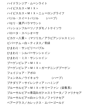
ハイドランジア・ムーンライト
ハイビスカス＜ＭＩＸ＞
ハイビスカス＜ＭＩＸ＞ニューロングライフ
バジル・スイートバジル （ハーブ）
パセリ・瀬戸パラマウント
パッションフルーツ／クダモノトケイソウ
バロータ・スペシオーサ
ピカケ＜八重＞（マツリカ／アラビアンジャスミン）
ビバーナム＜白＞ティヌス／常緑
ひまわり・サンビリーバブル
ひまわり・シルバーサンシャイン
ひまわり・ミス・サンシャイン
ブーゲンビレア＜ＭＩＸ＞
ブーゲンビレア＜ＭＩＸ＞ガーデニングブーゲン
フェイジョア・アポロ
フェンネル／ウイキョウ （ハーブ）
プチダリア＜サイレンティア＞ハミング
ブルーサルビア＜ＭＩＸ＞サリーファン（栄養系）
ブルーサルビア≪青花白ガク≫ストラータ／ファリナセア
ブルーサルビア≪白≫シラス／ファリナセア
ベアーグラス／カレックス・エバーゴールド