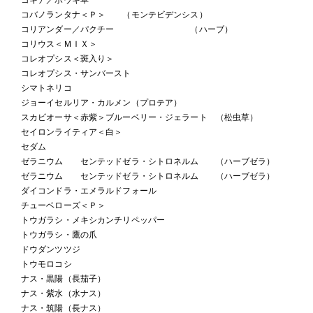
コバノランタナ＜Ｐ＞ （モンテビデンシス）
コリアンダー／パクチー （ハーブ）
コリウス＜ＭＩＸ＞
コレオプシス＜斑入り＞
コレオプシス・サンバースト
シマトネリコ
ジョーイセルリア・カルメン（プロテア）
スカビオーサ＜赤紫＞ブルーベリー・ジェラート （松虫草）
セイロンライティア＜白＞
セダム
ゼラニウム センテッドゼラ・シトロネルム （ハーブゼラ）
ゼラニウム センテッドゼラ・シトロネルム （ハーブゼラ）
ダイコンドラ・エメラルドフォール
チューベローズ＜Ｐ＞
トウガラシ・メキシカンチリペッパー
トウガラシ・鷹の爪
ドウダンツツジ
トウモロコシ
ナス・黒陽（長茄子）
ナス・紫水（水ナス）
ナス・筑陽（長ナス）