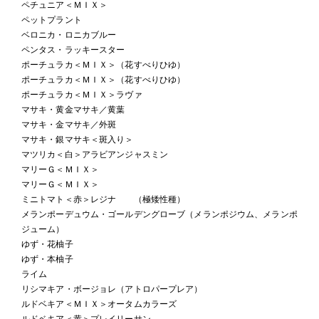
ペチュニア＜ＭＩＸ＞
ペットプラント
ベロニカ・ロニカブルー
ペンタス・ラッキースター
ポーチュラカ＜ＭＩＸ＞（花すべりひゆ）
ポーチュラカ＜ＭＩＸ＞（花すべりひゆ）
ポーチュラカ＜ＭＩＸ＞ラヴァ
マサキ・黄金マサキ／黄葉
マサキ・金マサキ／外斑
マサキ・銀マサキ＜斑入り＞
マツリカ＜白＞アラビアンジャスミン
マリーＧ＜ＭＩＸ＞
マリーＧ＜ＭＩＸ＞
ミニトマト＜赤＞レジナ （極矮性種）
メランポーデュウム・ゴールデングローブ（メランポジウム、メランポ
ジューム）
ゆず・花柚子
ゆず・本柚子
ライム
リシマキア・ボージョレ（アトロパープレア）
ルドベキア＜ＭＩＸ＞オータムカラーズ
ルドベキア＜黄＞プレイリーサン