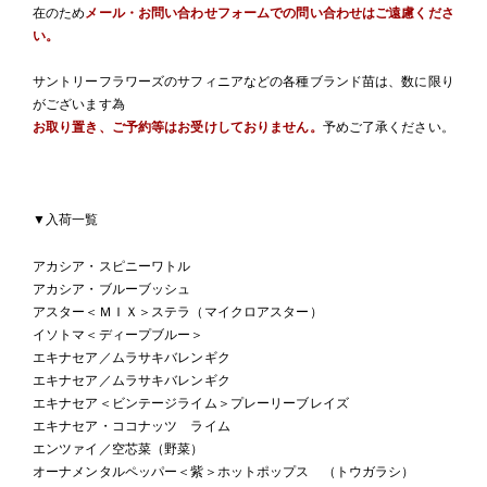
在のため
メール・お問い合わせフォームでの問い合わせはご遠慮くださ
い。
サントリーフラワーズのサフィニアなどの各種ブランド苗は、数に限り
がございます為
お取り置き、ご予約等はお受けしておりません。
予めご了承ください。
▼入荷一覧
アカシア・スピニーワトル
アカシア・ブルーブッシュ
アスター＜ＭＩＸ＞ステラ（マイクロアスター）
イソトマ＜ディープブルー＞
エキナセア／ムラサキバレンギク
エキナセア／ムラサキバレンギク
エキナセア＜ビンテージライム＞プレーリーブレイズ
エキナセア・ココナッツ ライム
エンツァイ／空芯菜（野菜）
オーナメンタルペッパー＜紫＞ホットポップス （トウガラシ）