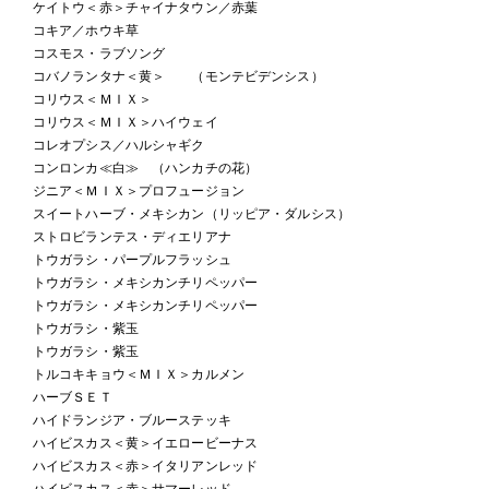
ケイトウ＜赤＞チャイナタウン／赤葉
コキア／ホウキ草
コスモス・ラブソング
コバノランタナ＜黄＞ （モンテビデンシス）
コリウス＜ＭＩＸ＞
コリウス＜ＭＩＸ＞ハイウェイ
コレオプシス／ハルシャギク
コンロンカ≪白≫ （ハンカチの花）
ジニア＜ＭＩＸ＞プロフュージョン
スイートハーブ・メキシカン（リッピア・ダルシス）
ストロビランテス・ディエリアナ
トウガラシ・パープルフラッシュ
トウガラシ・メキシカンチリペッパー
トウガラシ・メキシカンチリペッパー
トウガラシ・紫玉
トウガラシ・紫玉
トルコキキョウ＜ＭＩＸ＞カルメン
ハーブＳＥＴ
ハイドランジア・ブルーステッキ
ハイビスカス＜黄＞イエロービーナス
ハイビスカス＜赤＞イタリアンレッド
ハイビスカス＜赤＞サマーレッド