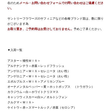
在のため
メール・お問い合わせフォームでの問い合わせはご遠慮くださ
い。
サントリーフラワーズのサフィニアなどの各種ブランド苗は、数に限り
がございます為
お取り置き、ご予約等はお受けしておりません。
予めご了承ください。
▼入荷一覧
アスター＜矮性ＭＩＸ＞
アルテナンテラ＜赤葉＞レッドフラッシュ
アンゲロニア＜ＭＩＸ＞セレニータ（わい性）
アンゲロニア＜ＭＩＸ＞セレニータ（わい性）
エボルブルス＜ＭＩＸ＞アメリカンブルー
オーナメンタルペッパー＜黄＞ホットポップス （トウガラシ）
カラジウム＜白＞ホワイトクリスマス
キャッツウィスカー≪白≫／オルトシフォン
クルクマ＜ＭＩＸ＞
ケイトウ＜赤＞スマートルック／赤葉（セロシア）