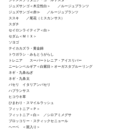
ジュズサンゴ＜木立性白＞ ／ルージュプランツ
ジュズサンゴ≪赤≫ ／ルージュプランツ
ススキ ／尾花（ミスカンサス）
スダチ
セイロンライティア＜白＞
セダム＜ＭＩＸ＞
ソヨゴ
テイカカズラ・黄金錦
トウガラシ・みもとうがらし
トレニア スーパートレニア・アイスリバー
ニーレンベルギア＜白紫目＞オーガスタブルーリング
ネギ・九条ねぎ
ネギ・九条太
パセリ イタリアンパセリ
ハブランサス
ヒコウキ草
ひまわり・スマイルラッシュ
フィットニア＜Ｐ＞
フィットニア＜白＞ ／シロアミメグサ
ブロッコリー・スティックセニョール
ヘーベ ＜斑入り＞