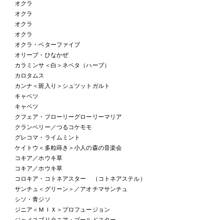
オクラ
オクラ
オクラ
オクラ
オクラ・ベターファイブ
オリーブ・ひなかぜ
カラミンサ＜白＞ネペタ（ハーブ）
カロタムス
カンナ＜斑入り＞シュツットガルト
キャベツ
キャベツ
クフェア・フローリーグローリーマリア
クランベリー／つるコケモモ
グレコマ・ライムミント
ケイトウ＜多粒蒔き＞小人の森の音楽会
コキア／ホウキ草
コキア／ホウキ草
コロキア・コトネアスター （コトネアステル）
サンチュ＜グリーン＞／アオチマサンチュ
シソ・青ジソ
ジニア＜ＭＩＸ＞プロフュージョン
ジャメスブリタニア・ゴールドスター