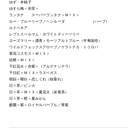
ゆず・本柚子
ゆすら梅＜赤実＞
ランタナ スーパーランタナ＜ＭＩＸ＞
ルー・ブルーリーフ／ヘンルーダ （ハーブ）
ルドベキア
レプトスペルマム・ホワイトティーツリー
ローズマリー＜濃青＞モーツアルトブルー（半匍匐性）
ワイルドフォックスグローブ／ケラトテカ・トリロバ
黄花コスモス＜ＭＩＸ＞
桔梗＜ＭＩＸ＞
千紅花火＜赤紫＞（アルテナンテラ）
千日紅＜ＭＩＸ＞ラスベガス
朝顔＜曜白＞恋しぐれ（枝垂れ）
日々草／ビンカ
日々草＜ＭＩＸ＞夏花火（栄養系）
日々草＜橙＞夏みかん
藪蘭＜紫＞ロイヤルパープル／青葉