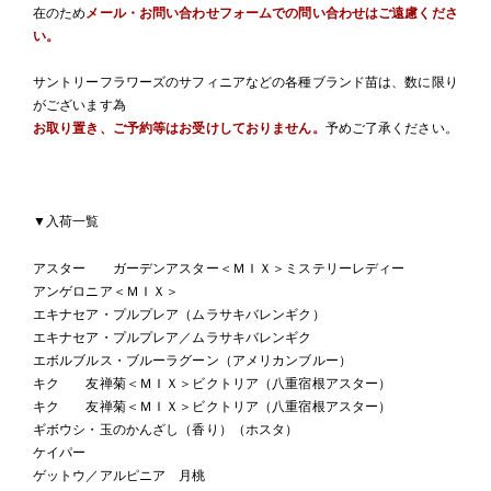
在のため
メール・お問い合わせフォームでの問い合わせはご遠慮くださ
い。
サントリーフラワーズのサフィニアなどの各種ブランド苗は、数に限り
がございます為
お取り置き、ご予約等はお受けしておりません。
予めご了承ください。
▼入荷一覧
アスター ガーデンアスター＜ＭＩＸ＞ミステリーレディー
アンゲロニア＜ＭＩＸ＞
エキナセア・プルプレア（ムラサキバレンギク）
エキナセア・プルプレア／ムラサキバレンギク
エボルブルス・ブルーラグーン（アメリカンブルー）
キク 友禅菊＜ＭＩＸ＞ビクトリア（八重宿根アスター）
キク 友禅菊＜ＭＩＸ＞ビクトリア（八重宿根アスター）
ギボウシ・玉のかんざし（香り）（ホスタ）
ケイパー
ゲットウ／アルピニア 月桃