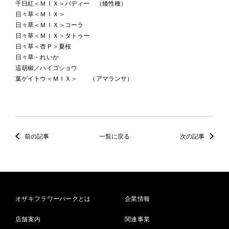
千日紅＜ＭＩＸ＞バディー （矮性種）
日々草＜ＭＩＸ＞
日々草＜ＭＩＸ＞コーラ
日々草＜ＭＩＸ＞タトゥー
日々草＜杏Ｐ＞夏桜
日々草・れいか
這胡椒／ハイゴショウ
葉ゲイトウ＜ＭＩＸ＞ （アマランサ）
前の記事
一覧に戻る
次の記事
オザキフラワーパークとは
企業情報
店舗案内
関連事業