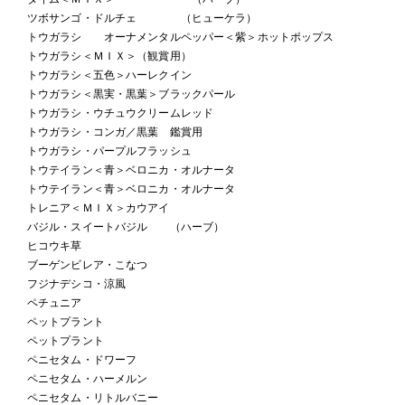
ツボサンゴ・ドルチェ （ヒューケラ）
トウガラシ オーナメンタルペッパー＜紫＞ホットポップス
トウガラシ＜ＭＩＸ＞（観賞用）
トウガラシ＜五色＞ハーレクイン
トウガラシ＜黒実・黒葉＞ブラックパール
トウガラシ・ウチュウクリームレッド
トウガラシ・コンガ／黒葉 鑑賞用
トウガラシ・パープルフラッシュ
トウテイラン＜青＞ベロニカ・オルナータ
トウテイラン＜青＞ベロニカ・オルナータ
トレニア＜ＭＩＸ＞カウアイ
バジル・スイートバジル （ハーブ）
ヒコウキ草
ブーゲンビレア・こなつ
フジナデシコ・涼風
ペチュニア
ペットプラント
ペットプラント
ペニセタム・ドワーフ
ペニセタム・ハーメルン
ペニセタム・リトルバニー