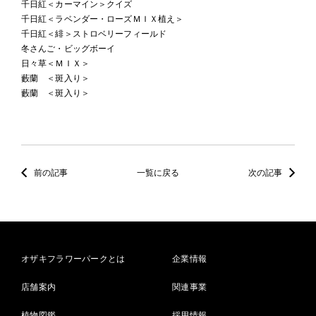
千日紅＜カーマイン＞クイズ
千日紅＜ラベンダー・ローズＭＩＸ植え＞
千日紅＜緋＞ストロベリーフィールド
冬さんご・ビッグボーイ
日々草＜ＭＩＸ＞
藪蘭 ＜斑入り＞
藪蘭 ＜斑入り＞
前の記事
一覧に戻る
次の記事
オザキフラワーパークとは
企業情報
店舗案内
関連事業
植物図鑑
採用情報