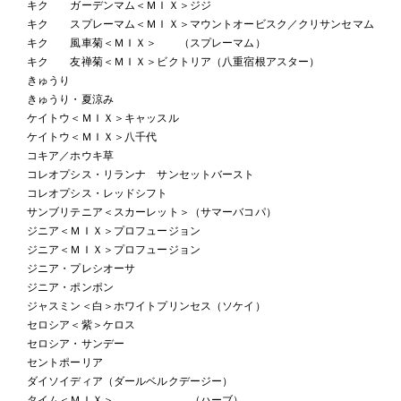
キク ガーデンマム＜ＭＩＸ＞ジジ
キク スプレーマム＜ＭＩＸ＞マウントオービスク／クリサンセマム
キク 風車菊＜ＭＩＸ＞ （スプレーマム）
キク 友禅菊＜ＭＩＸ＞ビクトリア（八重宿根アスター）
きゅうり
きゅうり・夏涼み
ケイトウ＜ＭＩＸ＞キャッスル
ケイトウ＜ＭＩＸ＞八千代
コキア／ホウキ草
コレオプシス・リランナ サンセットバースト
コレオプシス・レッドシフト
サンブリテニア＜スカーレット＞（サマーバコパ）
ジニア＜ＭＩＸ＞プロフュージョン
ジニア＜ＭＩＸ＞プロフュージョン
ジニア・プレシオーサ
ジニア・ポンポン
ジャスミン＜白＞ホワイトプリンセス（ソケイ）
セロシア＜紫＞ケロス
セロシア・サンデー
セントポーリア
ダイソイディア（ダールベルクデージー）
タイム＜ＭＩＸ＞ （ハーブ）