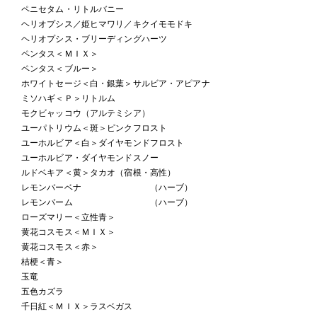
ペニセタム・リトルバニー
ヘリオプシス／姫ヒマワリ／キクイモモドキ
ヘリオプシス・ブリーディングハーツ
ペンタス＜ＭＩＸ＞
ペンタス＜ブルー＞
ホワイトセージ＜白・銀葉＞サルビア・アピアナ
ミソハギ＜Ｐ＞リトルム
モクビャッコウ（アルテミシア）
ユーパトリウム＜斑＞ピンクフロスト
ユーホルビア＜白＞ダイヤモンドフロスト
ユーホルビア・ダイヤモンドスノー
ルドベキア＜黄＞タカオ（宿根・高性）
レモンバーベナ （ハーブ）
レモンバーム （ハーブ）
ローズマリー＜立性青＞
黄花コスモス＜ＭＩＸ＞
黄花コスモス＜赤＞
桔梗＜青＞
玉竜
五色カズラ
千日紅＜ＭＩＸ＞ラスベガス