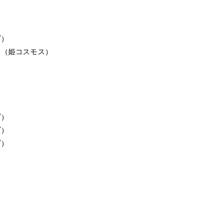
）
ト（姫コスモス）
）
）
）
ス