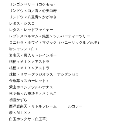
リンゴンベリー（コケモモ）
リンドウ＜白／青＞心美白寿
リンドウ＜八重青＞かがやき
レタス・シスコ
レタス・レッドファイヤー
レプトスペルマム＜銀葉＞シルバーティーツリー
ロニセラ・ホワイトマジック（ハニーサックル／忍冬）
岩シャジン＜白＞
岩南天＜斑入り＞レインボー
桔梗＜ＭＩＸ＞アストラ
桔梗＜ＭＩＸ＞アストラ
球根・サマーグラジオラス・アシダンセラ
金魚草＜スカーレット＞
紫山ホロシ／ツルハナナス
秋明菊＜八重淡Ｐ＞さくらこ
初雪かずら
西洋岩南天・リトルフレーム ルコテー
萩＜ＭＩＸ＞
白玉ホシクサ（白玉草）