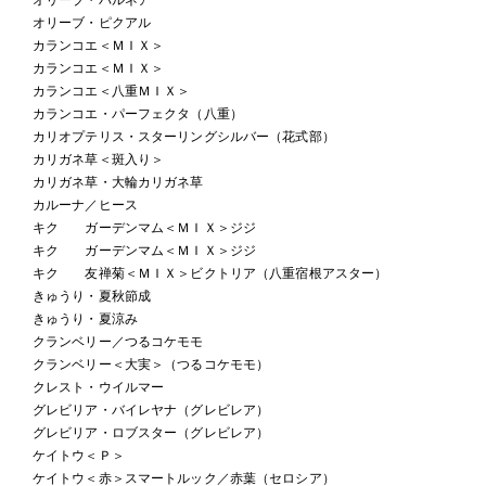
オリーブ・ピクアル
カランコエ＜ＭＩＸ＞
カランコエ＜ＭＩＸ＞
カランコエ＜八重ＭＩＸ＞
カランコエ・パーフェクタ（八重）
カリオプテリス・スターリングシルバー（花式部）
カリガネ草＜斑入り＞
カリガネ草・大輪カリガネ草
カルーナ／ヒース
キク ガーデンマム＜ＭＩＸ＞ジジ
キク ガーデンマム＜ＭＩＸ＞ジジ
キク 友禅菊＜ＭＩＸ＞ビクトリア（八重宿根アスター）
きゅうり・夏秋節成
きゅうり・夏涼み
クランベリー／つるコケモモ
クランベリー＜大実＞（つるコケモモ）
クレスト・ウイルマー
グレビリア・バイレヤナ（グレビレア）
グレビリア・ロブスター（グレビレア）
ケイトウ＜Ｐ＞
ケイトウ＜赤＞スマートルック／赤葉（セロシア）