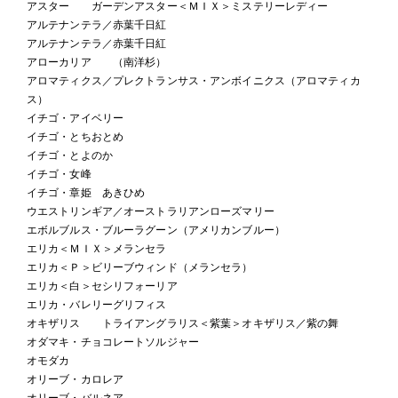
アスター ガーデンアスター＜ＭＩＸ＞ミステリーレディー
アルテナンテラ／赤葉千日紅
アルテナンテラ／赤葉千日紅
アローカリア （南洋杉）
アロマティクス／プレクトランサス・アンボイニクス（アロマティカ
ス）
イチゴ・アイベリー
イチゴ・とちおとめ
イチゴ・とよのか
イチゴ・女峰
イチゴ・章姫 あきひめ
ウエストリンギア／オーストラリアンローズマリー
エボルブルス・ブルーラグーン（アメリカンブルー）
エリカ＜ＭＩＸ＞メランセラ
エリカ＜Ｐ＞ビリーブウィンド（メランセラ）
エリカ＜白＞セシリフォーリア
エリカ・バレリーグリフィス
オキザリス トライアングラリス＜紫葉＞オキザリス／紫の舞
オダマキ・チョコレートソルジャー
オモダカ
オリーブ・カロレア
オリーブ・バルネア