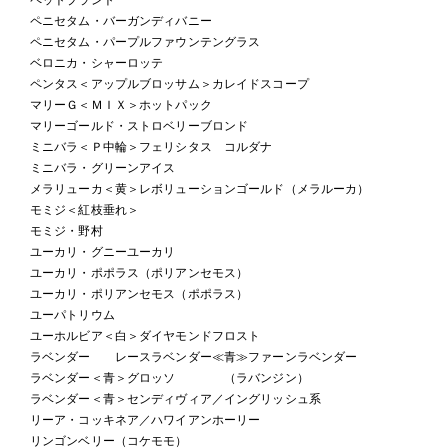
ペニセタム・バーガンディバニー
ペニセタム・パープルファウンテングラス
ベロニカ・シャーロッテ
ペンタス＜アップルブロッサム＞カレイドスコープ
マリーＧ＜ＭＩＸ＞ホットパック
マリーゴールド・ストロベリーブロンド
ミニバラ＜Ｐ中輪＞フェリシタス コルダナ
ミニバラ・グリーンアイス
メラリューカ＜黄＞レボリューションゴールド（メラルーカ）
モミジ＜紅枝垂れ＞
モミジ・野村
ユーカリ・グニーユーカリ
ユーカリ・ポポラス（ポリアンセモス）
ユーカリ・ポリアンセモス（ポポラス）
ユーパトリウム
ユーホルビア＜白＞ダイヤモンドフロスト
ラベンダー レースラベンダー≪青≫ファーンラベンダー
ラベンダー＜青＞グロッソ （ラバンジン）
ラベンダー＜青＞センディヴィア／イングリッシュ系
リーア・コッキネア／ハワイアンホーリー
リンゴンベリー（コケモモ）