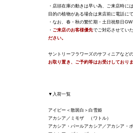
・店頭在庫の動きは早い為、ご来店時に
目的の植物がある場合は来店前に電話に
・なお、春・秋の繁忙期・土日祝祭日G
・
ご来店のお客様優先
でご対応させてい
ださい。
サントリーフラワーズのサフィニアなど
お取り置き、ご予約等はお受けしており
▼入荷一覧
アイビー＜散斑白＞白雪姫
アカシア／ミモザ （ワトル）
アカシア・パールアカシア／アカシア・