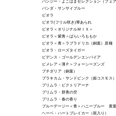
パンジー・よこはまセレクション（フェ
バンダ・サンサイブルー
ビオラ
ビオラ(フリル咲き)華あられ
ビオラ＜オリジナルＭＩＸ＞
ビオラ＜紫青＞ばらいろももか
ビオラ＜青＞ラブラドリカ（銅葉）原種
ビオラ・ローズタイガー
ビデンス・ゴールデンエンパイア
ピメレア＜薄Ｐ＞フォーシーズンズ
プチダリア（銅葉）
ブラキカム・サンドピンク（姫コスモス
プリムラ・ビクトリアーナ
プリムラ・群青の空
プリムラ・春の香り
ブルーデージー＜青＞ハニーブルー 黄
ヘーベ・ハートブレイカー（斑入り）