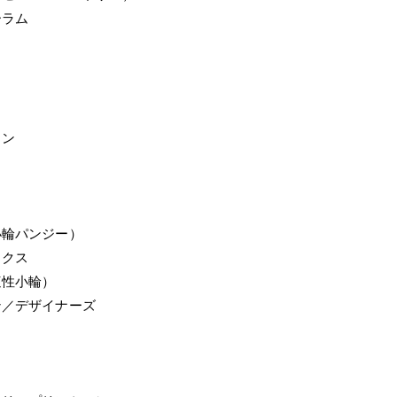
ーラム
トン
小輪パンジー）
ックス
這性小輪）
ン／デザイナーズ