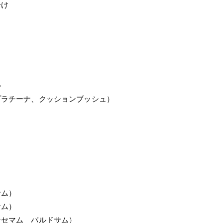
分け
ル
プラチーナ、クッションブッシュ）
サム）
サム）
ンセマム パルドサム）