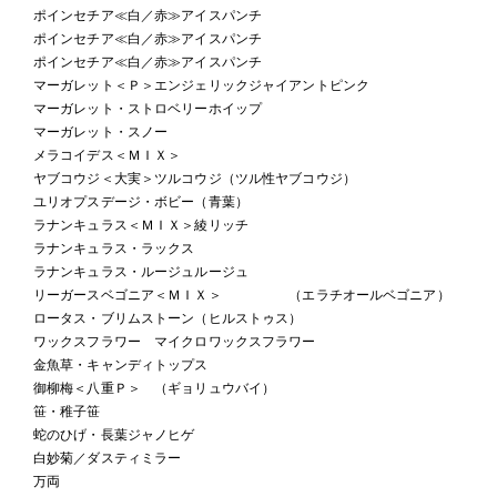
ポインセチア≪白／赤≫アイスパンチ
ポインセチア≪白／赤≫アイスパンチ
ポインセチア≪白／赤≫アイスパンチ
マーガレット＜Ｐ＞エンジェリックジャイアントピンク
マーガレット・ストロベリーホイップ
マーガレット・スノー
メラコイデス＜ＭＩＸ＞
ヤブコウジ＜大実＞ツルコウジ（ツル性ヤブコウジ）
ユリオプスデージ・ボビー（青葉）
ラナンキュラス＜ＭＩＸ＞綾リッチ
ラナンキュラス・ラックス
ラナンキュラス・ルージュルージュ
リーガースベゴニア＜ＭＩＸ＞ （エラチオールベゴニア）
ロータス・ブリムストーン（ヒルストゥス）
ワックスフラワー マイクロワックスフラワー
金魚草・キャンディトップス
御柳梅＜八重Ｐ＞ （ギョリュウバイ）
笹・稚子笹
蛇のひげ・長葉ジャノヒゲ
白妙菊／ダスティミラー
万両