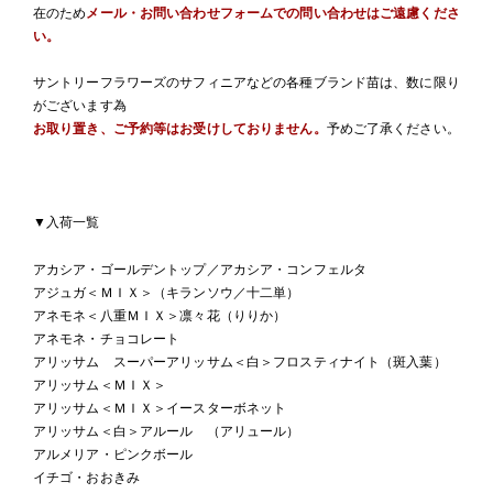
在のため
メール・お問い合わせフォームでの問い合わせはご遠慮くださ
い。
サントリーフラワーズのサフィニアなどの各種ブランド苗は、数に限り
がございます為
お取り置き、ご予約等はお受けしておりません。
予めご了承ください。
▼入荷一覧
アカシア・ゴールデントップ／アカシア・コンフェルタ
アジュガ＜ＭＩＸ＞（キランソウ／十二単）
アネモネ＜八重ＭＩＸ＞凛々花（りりか）
アネモネ・チョコレート
アリッサム スーパーアリッサム＜白＞フロスティナイト（斑入葉）
アリッサム＜ＭＩＸ＞
アリッサム＜ＭＩＸ＞イースターボネット
アリッサム＜白＞アルール （アリュール）
アルメリア・ピンクボール
イチゴ・おおきみ