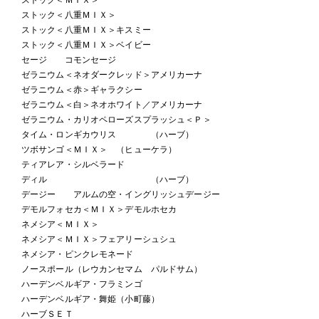
ストック＜八重ＭＩＸ＞
ストック＜八重ＭＩＸ＞キスミー
ストック＜八重ＭＩＸ＞ベイビー
セージ コモンセージ
ゼラニウム＜ネオダークレッド＞アメリカーナ
ゼラニウム＜赤＞ギャラクシー
ゼラニウム＜白＞ネオホワイト／アメリカーナ
ゼラニウム・カリオペローズスプラッシュ＜Ｐ＞
タイム・ロンギカウリス （ハーブ）
ツボサンゴ＜ＭＩＸ＞ （ヒューケラ）
ティアレア・シルベラード
ディル （ハーブ）
デージー アルムの空・イングリッシュデージー
デモルフォセカ＜ＭＩＸ＞デモルホセカ
ネメシア＜ＭＩＸ＞
ネメシア＜ＭＩＸ＞フェアリーシュシュ
ネメシア・ピンクレモネード
ノースポール（レウカンセマム パルドサム）
ハーデンベルギア・フラミンゴ
ハーデンベルギア・舞姫（小町藤）
ハーブＳＥＴ