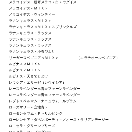
メラコイデス 耐寒メラコ＜白＞ウグイス
メラコイデス＜ＭＩＸ＞
メラコイデス・ウィンティー
ラナンキュラス＜ＭＩＸ＞
ラナンキュラス＜ＭＩＸ＞スプリンクルズ
ラナンキュラス・ラックス
ラナンキュラス・ラックス
ラナンキュラス・ラックス
ラナンキュラス・小春びより
リーガースベゴニア＜ＭＩＸ＞ （エラチオールベゴニア）
ルピナス＜ＭＩＸ＞
ルピナス＜ＭＩＸ＞
ルピナス・天までとどけ
レウシア・エリーゼ（レウイシア）
レースラベンダー≪青≫ファーンラベンダー
レースラベンダー≪青≫ファーンラベンダー
レプトスペルマム・ナニュウム ルブラム
ローズマリー＜立性青＞
ローダンセマム＜Ｐ＞リルピンク
ローレンセア・ダベンポーティ－／オーストラリアンデージー
ロニセラ・グリーンブリーズ
ロニセラ・コッパーグロー