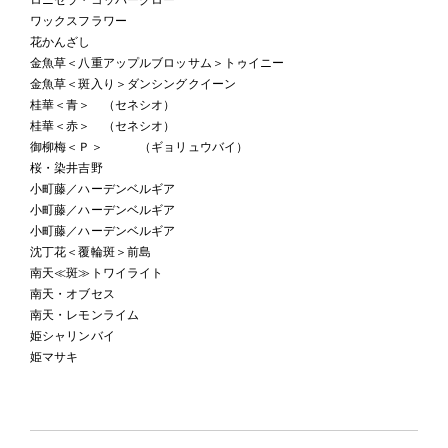
ワックスフラワー
花かんざし
金魚草＜八重アップルブロッサム＞トゥイニー
金魚草＜斑入り＞ダンシングクイーン
桂華＜青＞ （セネシオ）
桂華＜赤＞ （セネシオ）
御柳梅＜Ｐ＞ （ギョリュウバイ）
桜・染井吉野
小町藤／ハーデンベルギア
小町藤／ハーデンベルギア
小町藤／ハーデンベルギア
沈丁花＜覆輪斑＞前島
南天≪斑≫トワイライト
南天・オブセス
南天・レモンライム
姫シャリンバイ
姫マサキ