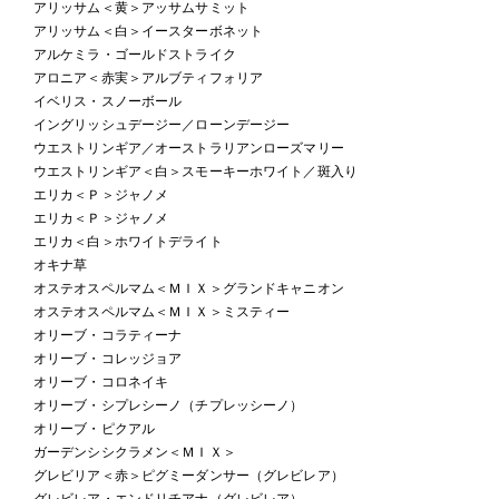
アリッサム＜黄＞アッサムサミット
アリッサム＜白＞イースターボネット
アルケミラ・ゴールドストライク
アロニア＜赤実＞アルブティフォリア
イベリス・スノーボール
イングリッシュデージー／ローンデージー
ウエストリンギア／オーストラリアンローズマリー
ウエストリンギア＜白＞スモーキーホワイト／斑入り
エリカ＜Ｐ＞ジャノメ
エリカ＜Ｐ＞ジャノメ
エリカ＜白＞ホワイトデライト
オキナ草
オステオスペルマム＜ＭＩＸ＞グランドキャニオン
オステオスペルマム＜ＭＩＸ＞ミスティー
オリーブ・コラティーナ
オリーブ・コレッジョア
オリーブ・コロネイキ
オリーブ・シプレシーノ（チプレッシーノ）
オリーブ・ピクアル
ガーデンシシクラメン＜ＭＩＸ＞
グレビリア＜赤＞ピグミーダンサー（グレビレア）
グレビレア・エンドリチアナ（グレビレア）