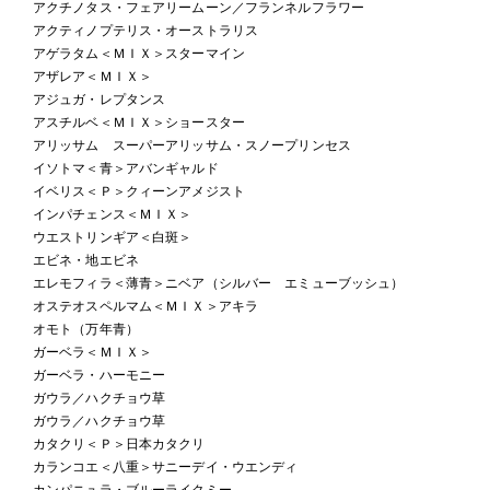
アクチノタス・フェアリームーン／フランネルフラワー
アクティノプテリス・オーストラリス
アゲラタム＜ＭＩＸ＞スターマイン
アザレア＜ＭＩＸ＞
アジュガ・レプタンス
アスチルベ＜ＭＩＸ＞ショースター
アリッサム スーパーアリッサム・スノープリンセス
イソトマ＜青＞アバンギャルド
イベリス＜Ｐ＞クィーンアメジスト
インパチェンス＜ＭＩＸ＞
ウエストリンギア＜白斑＞
エビネ・地エビネ
エレモフィラ＜薄青＞ニベア（シルバー エミューブッシュ）
オステオスペルマム＜ＭＩＸ＞アキラ
オモト（万年青）
ガーベラ＜ＭＩＸ＞
ガーベラ・ハーモニー
ガウラ／ハクチョウ草
ガウラ／ハクチョウ草
カタクリ＜Ｐ＞日本カタクリ
カランコエ＜八重＞サニーデイ・ウエンディ
カンパニュラ・ブルーライクミー