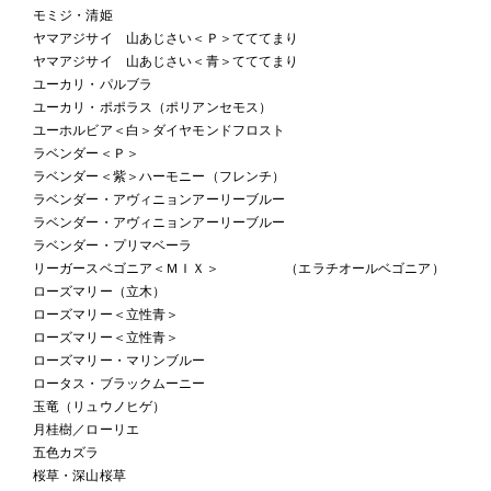
モミジ・清姫
ヤマアジサイ 山あじさい＜Ｐ＞てててまり
ヤマアジサイ 山あじさい＜青＞てててまり
ユーカリ・パルブラ
ユーカリ・ポポラス（ポリアンセモス）
ユーホルビア＜白＞ダイヤモンドフロスト
ラベンダー＜Ｐ＞
ラベンダー＜紫＞ハーモニー（フレンチ）
ラベンダー・アヴィニョンアーリーブルー
ラベンダー・アヴィニョンアーリーブルー
ラベンダー・プリマベーラ
リーガースベゴニア＜ＭＩＸ＞ （エラチオールベゴニア）
ローズマリー（立木）
ローズマリー＜立性青＞
ローズマリー＜立性青＞
ローズマリー・マリンブルー
ロータス・ブラックムーニー
玉竜（リュウノヒゲ）
月桂樹／ローリエ
五色カズラ
桜草・深山桜草