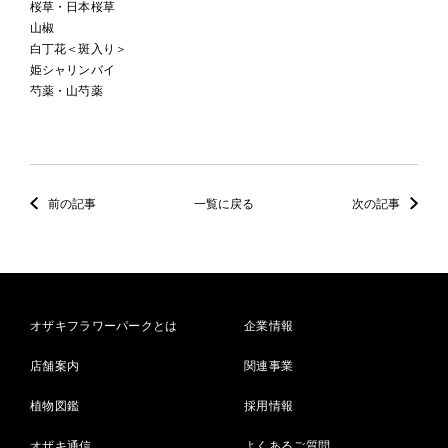
桜草・日本桜草
山椒
白丁花＜斑入り＞
姫シャリンバイ
芍薬・山芍薬
前の記事
一覧に戻る
次の記事
オザキフラワーパークとは
企業情報
店舗案内
関連事業
植物図鑑
採用情報
オザキ通信
よくあるご質問