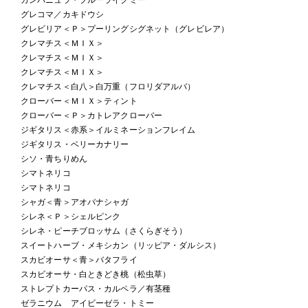
グレコマ／カキドウシ
グレビリア＜Ｐ＞プーリングシグネット（グレビレア）
クレマチス＜ＭＩＸ＞
クレマチス＜ＭＩＸ＞
クレマチス＜ＭＩＸ＞
クレマチス＜白八＞白万重（フロリダアルバ）
クローバー＜ＭＩＸ＞ティント
クローバー＜Ｐ＞カトレアクローバー
ジギタリス＜赤系＞イルミネーションフレイム
ジギタリス・ベリーカナリー
シソ・青ちりめん
シマトネリコ
シマトネリコ
シャガ＜青＞アオバナシャガ
シレネ＜Ｐ＞シェルピンク
シレネ・ピーチブロッサム（さくらぎそう）
スイートハーブ・メキシカン（リッピア・ダルシス）
スカビオーサ＜青＞バタフライ
スカビオーサ・白ときどき桃（松虫草）
ストレプトカーパス・カルペラ／有茎種
ゼラニウム アイビーゼラ・トミー