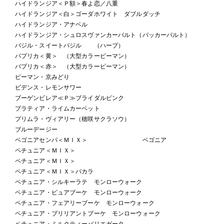
ハイドランジア＜Ｐ額＞春よ恋／八重
ハイドランジア＜白＞ゴーダホワイト ダブルダッチ
ハイドランジア・アナベル
ハイドランジア・シュロスヴァンカーバルト（バッカーバルト）
バジル・スイートバジル （ハーブ）
パプリカ＜黄＞ （大型カラーピーマン）
パプリカ＜赤＞ （大型カラーピーマン）
ピーマン・京みどり
ビデンス・レモンサワー
ブーゲンビレア≪Ｐ≫ブライダルピンク
プラティア・ライムカーペット
プリムラ・ヴィアリー（穂咲サクラソウ）
ブルーデージー
ベゴニアセンパ＜ＭＩＸ＞ ベゴニア
ペチュニア＜ＭＩＸ＞
ペチュニア＜ＭＩＸ＞
ペチュニア＜ＭＩＸ＞バカラ
ペチュニア・シルキーラテ モンローウォーク
ペチュニア・ピュアブーケ モンローウォーク
ペチュニア・フェアリーブーケ モンローウォーク
ペチュニア・ブリリアントブーケ モンローウォーク
ペチュニア・ミルクティーバリエガータ