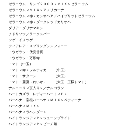
ゼラニウム リンゴ２０００＜ＭＩＸ＞ゼラニウム
ゼラニウム＜ＭＩＸ＞アメリカーナ
ゼラニウム＜赤＞カシオペア／ハイブリッドゼラニウム
ゼラニウム＜赤＞ダークレッドカリオペ
ダリア・ダリナマキシ
チドリソウ／ラークスパー
ツゲ・イヌツゲ
ティアレア・スプリングシンフォニー
トウガラシ・伏見甘長
トウガラシ・万願寺
トマト（中玉）
トマト＜赤＞フルティカ （中玉）
トマト・サターン （大玉）
トマト・麗夏（れいか） （大玉 王様トマト）
ナルコユリ＜斑入り＞／ナルコラン
ハートカズラ レディーハート＜Ｐ＞
バーベナ 宿根バーベナ＜ＭＩＸ＞ペティーナ
バーベナ＜ＭＩＸ＞
バーベナ＜ラベンダー＞
ハイドランジア＜Ｐ＞ジューンブライド
ハイドランジア＜Ｐ＞ピーチ姫