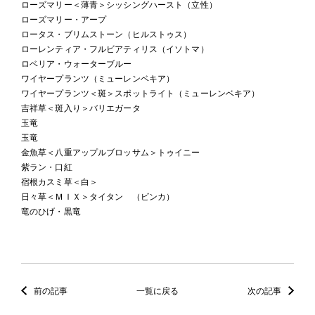
ローズマリー＜薄青＞シッシングハースト（立性）
ローズマリー・アープ
ロータス・ブリムストーン（ヒルストゥス）
ローレンティア・フルビアティリス（イソトマ）
ロベリア・ウォーターブルー
ワイヤープランツ（ミューレンベキア）
ワイヤープランツ＜斑＞スポットライト（ミューレンベキア）
吉祥草＜斑入り＞バリエガータ
玉竜
玉竜
金魚草＜八重アップルブロッサム＞トゥイニー
紫ラン・口紅
宿根カスミ草＜白＞
日々草＜ＭＩＸ＞タイタン （ビンカ）
竜のひげ・黒竜
前の記事
一覧に戻る
次の記事