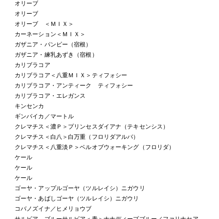
オリーブ
オリーブ
オリーブ ＜ＭＩＸ＞
カーネーション＜ＭＩＸ＞
ガザニア・パンビー（宿根）
ガザニア・練乳あずき（宿根）
カリブラコア
カリブラコア＜八重ＭＩＸ＞ティフォシー
カリブラコア・アンティーク ティフォシー
カリブラコア・エレガンス
キンセンカ
ギンバイカ／マートル
クレマチス＜濃Ｐ＞プリンセスダイアナ（テキセンシス）
クレマチス＜白八＞白万重（フロリダアルバ）
クレマチス＜八重淡Ｐ＞ベルオブウォーキング（フロリダ）
ケール
ケール
ケール
ゴーヤ・アップルゴーヤ（ツルレイシ）ニガウリ
ゴーヤ・あばしゴーヤ（ツルレイシ）ニガウリ
コバノズイナ／ヒメリョウブ
サルビア ブルーサルビア＜青＞ナナディープブルー／ファリナセア