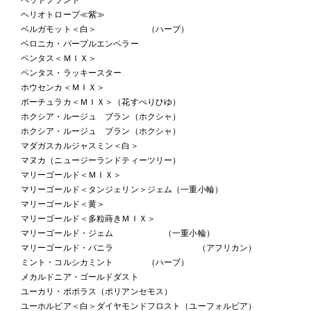
ヘリオトロープ≪紫≫
ベルガモット＜白＞ （ハーブ）
ベロニカ・パープルエンペラー
ペンタス＜ＭＩＸ＞
ペンタス・ラッキースター
ホウセンカ＜ＭＩＸ＞
ポーチュラカ＜ＭＩＸ＞（花すべりひゆ）
ホクシア・ルージュ ブラン（ホクシャ）
ホクシア・ルージュ ブラン（ホクシャ）
マダガスカルジャスミン＜白＞
マヌカ（ニュージーランドティーツリー）
マリーゴールド＜ＭＩＸ＞
マリーゴールド＜タンジェリン＞ジェム（一重小輪）
マリーゴールド＜黄＞
マリーゴールド＜多粒蒔きＭＩＸ＞
マリーゴールド・ジェム （一重小輪）
マリーゴールド・バニラ （アフリカン）
ミント・コルシカミント （ハーブ）
メカルドニア・ゴールドダスト
ユーカリ・ポポラス（ポリアンセモス）
ユーホルビア＜白＞ダイヤモンドフロスト（ユーフォルビア）