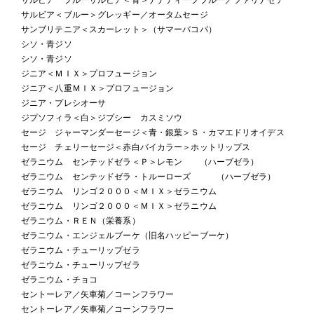
サルビア＜ブルー＞グレッギー／オータムセージ
サンブリテニア＜スカーレット＞（サマーバコパ）
シソ・青ジソ
シソ・青ジソ
ジニア＜ＭＩＸ＞プロフュージョン
ジニア＜八重ＭＩＸ＞プロフュージョン
ジニア・プレシオーサ
ジプソフィラ＜白＞ジプシー カスミソウ
セージ ジャーマンダーセージ＜青・銀葉＞Ｓ・カマエドリオイデス
セージ チェリーセージ＜赤白バイカラー＞ホットリップス
ゼラニウム センテッドゼラ＜Ｐ＞レモン （ハーブゼラ）
ゼラニウム センテッドゼラ・トルーローズ （ハーブゼラ）
ゼラニウム リンゴ２０００＜ＭＩＸ＞ゼラニウム
ゼラニウム リンゴ２０００＜ＭＩＸ＞ゼラニウム
ゼラニウム・ＲＥＮ（栄養系）
ゼラニウム・エンジェルブーケ（旧名ハッピーブーケ）
ゼラニウム・チューリップゼラ
ゼラニウム・チューリップゼラ
ゼラニウム・チョコ
セントーレア／矢車菊／コーンフラワー
セントーレア／矢車菊／コーンフラワー