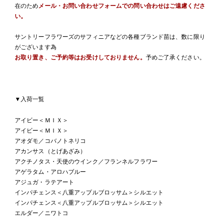
在のため
メール・お問い合わせフォームでの問い合わせはご遠慮くださ
い。
サントリーフラワーズのサフィニアなどの各種ブランド苗は、数に限り
がございます為
お取り置き、ご予約等はお受けしておりません。
予めご了承ください。
▼入荷一覧
アイビー＜ＭＩＸ＞
アイビー＜ＭＩＸ＞
アオダモ／コバノトネリコ
アカンサス（とげあざみ）
アクチノタス・天使のウインク／フランネルフラワー
アゲラタム・アロハブルー
アジュガ・ラテアート
インパチェンス＜八重アップルブロッサム＞シルエット
インパチェンス＜八重アップルブロッサム＞シルエット
エルダー／ニワトコ