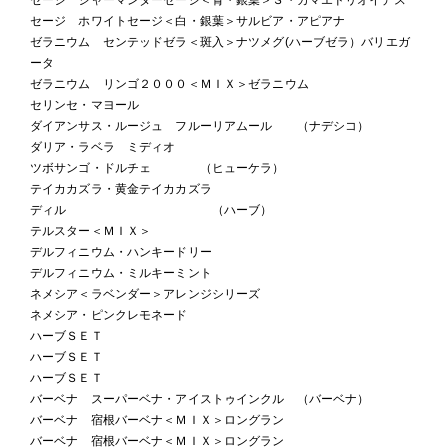
セージ ホワイトセージ＜白・銀葉＞サルビア・アピアナ
ゼラニウム センテッドゼラ＜斑入＞ナツメグ(ハーブゼラ）バリエガ
ータ
ゼラニウム リンゴ２０００＜ＭＩＸ＞ゼラニウム
セリンセ・マヨール
ダイアンサス・ルージュ フルーリアムール （ナデシコ）
ダリア・ラベラ ミディオ
ツボサンゴ・ドルチェ （ヒューケラ）
テイカカズラ・黄金テイカカズラ
ディル （ハーブ）
テルスター＜ＭＩＸ＞
デルフィニウム・ハンキードリー
デルフィニウム・ミルキーミント
ネメシア＜ラベンダー＞アレンジシリーズ
ネメシア・ピンクレモネード
ハーブＳＥＴ
ハーブＳＥＴ
ハーブＳＥＴ
バーベナ スーパーベナ・アイストゥインクル （バーベナ）
バーベナ 宿根バーベナ＜ＭＩＸ＞ロングラン
バーベナ 宿根バーベナ＜ＭＩＸ＞ロングラン