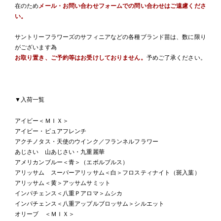
在のため
メール・お問い合わせフォームでの問い合わせはご遠慮くださ
い。
サントリーフラワーズのサフィニアなどの各種ブランド苗は、数に限り
がございます為
お取り置き、ご予約等はお受けしておりません。
予めご了承ください。
▼入荷一覧
アイビー＜ＭＩＸ＞
アイビー・ピュアフレンチ
アクチノタス・天使のウインク／フランネルフラワー
あじさい 山あじさい・九重麗華
アメリカンブルー＜青＞（エボルブルス）
アリッサム スーパーアリッサム＜白＞フロスティナイト（斑入葉）
アリッサム＜黄＞アッサムサミット
インパチェンス＜八重Ｐアロマ＞ムシカ
インパチェンス＜八重アップルブロッサム＞シルエット
オリーブ ＜ＭＩＸ＞