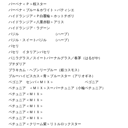
バーベナ＜Ｐ＞桜スター
バーベナ＜ブルー＆ホワイト＞パティシエ
ハイドランジア＜Ｐ白覆輪＞ホットチボリ
ハイドランジア＜八重赤額＞アリス
ハイドランジア・ラグーン
バジル （ハーブ）
バジル・スイートバジル （ハーブ）
パセリ
パセリ イタリアンパセリ
バニラグラス／スイートバーナルグラス／春茅（はるがや）
プチダリア
ブラキカム・ヘブンリーブルー（姫コスモス）
ブルーハイビスカス＜青＞ブルースター（アリオギネ）
ベゴニア センパ＜ＭＩＸ＞ ベゴニア
ペチュニア ＜ＭＩＸ＞スーパーチュニア（小輪ペチュニア）
ペチュニア＜ＭＩＸ＞
ペチュニア＜ＭＩＸ＞
ペチュニア＜ＭＩＸ＞
ペチュニア＜ＭＩＸ＞
ペチュニア＜ＭＩＸ＞
ペチュニア＜クリーム紫＞リトルロックスター