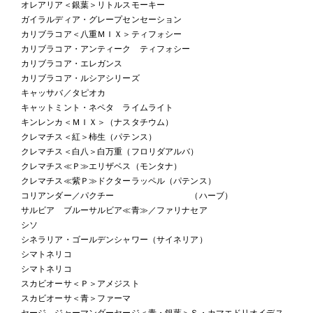
オレアリア＜銀葉＞リトルスモーキー
ガイラルディア・グレープセンセーション
カリブラコア＜八重ＭＩＸ＞ティフォシー
カリブラコア・アンティーク ティフォシー
カリブラコア・エレガンス
カリブラコア・ルシアシリーズ
キャッサバ／タピオカ
キャットミント・ネペタ ライムライト
キンレンカ＜ＭＩＸ＞（ナスタチウム）
クレマチス＜紅＞柿生（パテンス）
クレマチス＜白八＞白万重（フロリダアルバ）
クレマチス≪Ｐ≫エリザベス（モンタナ）
クレマチス≪紫Ｐ≫ドクターラッペル（パテンス）
コリアンダー／パクチー （ハーブ）
サルビア ブルーサルビア≪青≫／ファリナセア
シソ
シネラリア・ゴールデンシャワー（サイネリア）
シマトネリコ
シマトネリコ
スカビオーサ＜Ｐ＞アメジスト
スカビオーサ＜青＞ファーマ
セージ ジャーマンダーセージ＜青・銀葉＞Ｓ・カマエドリオイデス