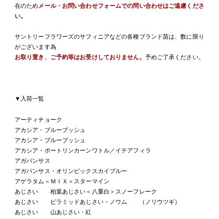
在のため
メール・お問い合わせフォームでの問い合わせはご遠慮くださ
い。
サントリーフラワーズのサフィニアなどの各種ブランド苗は、数に限り
がございます為
お取り置き、ご予約等はお受けしておりません。
予めご了承ください。
▼入荷一覧
アーティチョーク
アカシア・ブルーブッシュ
アカシア・ブルーブッシュ
アカシア・ポートリンカーンワトル／イテアフィラ
アガパンサス
アガパンサス・オリンピックスカイブルー
アゲラタム＜ＭＩＸ＞スターマイン
あじさい 柏葉あじさい＜八重白＞スノーフレーク
あじさい ピラミッドあじさい・ノウム （ノリウツギ）
あじさい 山あじさい・紅