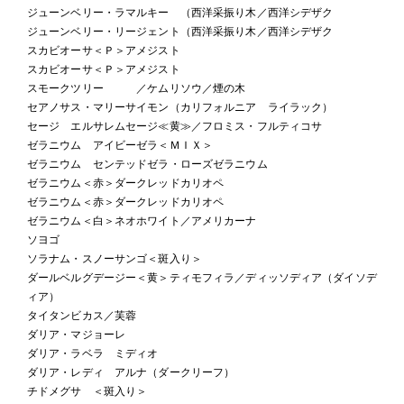
ジューンベリー・ラマルキー （西洋采振り木／西洋シデザク
ジューンベリー・リージェント（西洋采振り木／西洋シデザク
スカビオーサ＜Ｐ＞アメジスト
スカビオーサ＜Ｐ＞アメジスト
スモークツリー ／ケムリソウ／煙の木
セアノサス・マリーサイモン（カリフォルニア ライラック）
セージ エルサレムセージ≪黄≫／フロミス・フルティコサ
ゼラニウム アイビーゼラ＜ＭＩＸ＞
ゼラニウム センテッドゼラ・ローズゼラニウム
ゼラニウム＜赤＞ダークレッドカリオペ
ゼラニウム＜赤＞ダークレッドカリオペ
ゼラニウム＜白＞ネオホワイト／アメリカーナ
ソヨゴ
ソラナム・スノーサンゴ＜斑入り＞
ダールベルグデージー＜黄＞ティモフィラ／ディッソディア（ダイソデ
ィア）
タイタンビカス／芙蓉
ダリア・マジョーレ
ダリア・ラベラ ミディオ
ダリア・レディ アルナ（ダークリーフ）
チドメグサ ＜斑入り＞