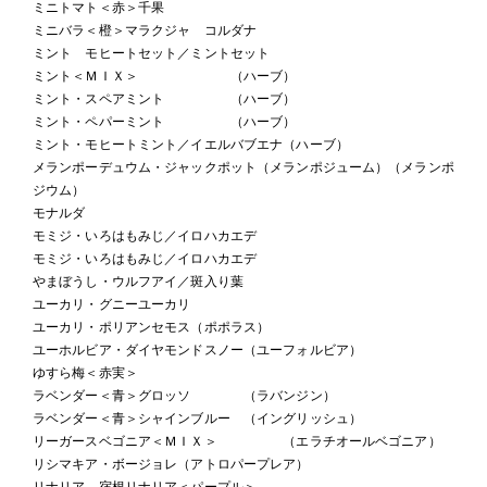
ミニトマト＜赤＞千果
ミニバラ＜橙＞マラクジャ コルダナ
ミント モヒートセット／ミントセット
ミント＜ＭＩＸ＞ （ハーブ）
ミント・スペアミント （ハーブ）
ミント・ペパーミント （ハーブ）
ミント・モヒートミント／イエルバブエナ（ハーブ）
メランポーデュウム・ジャックポット（メランポジューム）（メランポ
ジウム）
モナルダ
モミジ・いろはもみじ／イロハカエデ
モミジ・いろはもみじ／イロハカエデ
やまぼうし・ウルフアイ／斑入り葉
ユーカリ・グニーユーカリ
ユーカリ・ポリアンセモス（ポポラス）
ユーホルビア・ダイヤモンドスノー（ユーフォルビア）
ゆすら梅＜赤実＞
ラベンダー＜青＞グロッソ （ラバンジン）
ラベンダー＜青＞シャインブルー （イングリッシュ）
リーガースベゴニア＜ＭＩＸ＞ （エラチオールベゴニア）
リシマキア・ボージョレ（アトロパープレア）
リナリア 宿根リナリア＜パープル＞