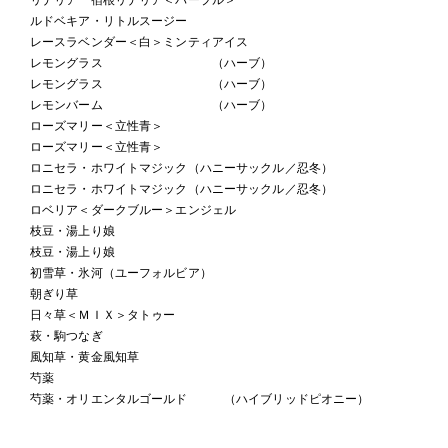
ルドベキア・リトルスージー
レースラベンダー＜白＞ミンティアイス
レモングラス （ハーブ）
レモングラス （ハーブ）
レモンバーム （ハーブ）
ローズマリー＜立性青＞
ローズマリー＜立性青＞
ロニセラ・ホワイトマジック（ハニーサックル／忍冬）
ロニセラ・ホワイトマジック（ハニーサックル／忍冬）
ロベリア＜ダークブルー＞エンジェル
枝豆・湯上り娘
枝豆・湯上り娘
初雪草・氷河（ユーフォルビア）
朝ぎり草
日々草＜ＭＩＸ＞タトゥー
萩・駒つなぎ
風知草・黄金風知草
芍薬
芍薬・オリエンタルゴールド （ハイブリッドピオニー）