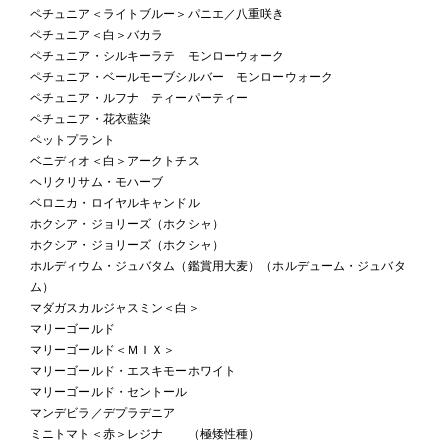
ペチュニア＜ライトブルー＞パニエ／八重咲き
ペチュニア＜白＞バカラ
ペチュニア・シルキーラテ モンローウォーク
ペチュニア・ベールモーブシルバー モンローウォーク
ペチュニア・ルフナ ティーパーティー
ペチュニア・花衣藍染
ペットプラント
ベニディオ＜白＞アークトチス
ヘリクリサム・モハーブ
ベロニカ・ロイヤルキャンドル
ホクシア・ジョリーズ（ホクシャ）
ホクシア・ジョリーズ（ホクシャ）
ホルディウム・ジュバタム（鑑賞用大麦）（ホルデューム・ジュバタ
ム）
マダガスカルジャスミン＜白＞
マリーゴールド
マリーゴールド＜ＭＩＸ＞
マリーゴールド・エスキモーホワイト
マリーゴールド・セントール
マンデビラ／デプラデニア
ミニトマト＜赤＞レジナ （極矮性種）