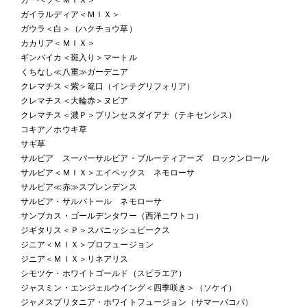
ガイラルディア＜ＭＩＸ＞
ガウラ＜白＞（ハクチョウ草）
カカリア＜ＭＩＸ＞
ギンバイカ＜斑入り＞マートル
くちなし≪八重≫ガーデニア
クレマチス＜紫＞篭口（インテグリフォリア）
クレマチス＜大輪赤＞ヌビア
クレマチス＜濃Ｐ＞プリンセスダイアナ（テキセンシス）
コキア／ホウキ草
サギ草
サルビア スーパーサルビア・ブルーティアーズ ロックンロール
サルビア＜ＭＩＸ＞エイペックス ネモローサ
サルビア≪赤≫スプレンデンス
サルビア・サルバトール ネモローサ
サンブカス・ゴールデンタワー（西洋ニワトコ）
ジギタリス＜Ｐ＞スパニッシュピークス
ジニア＜ＭＩＸ＞プロフュージョン
ジニア＜ＭＩＸ＞リネアリス
シモツケ・ホワイトゴールド（スピラエア）
ジャスミン・エンジェルウイング＜四季咲き＞（ソケイ）
ジャメスブリタニア・ホワイトフュージョン（サマーバコパ）