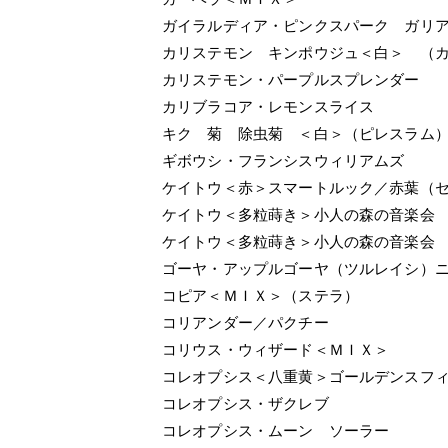
ガイラルディア・ピンクスパーク ガリ
カリステモン キンポウジュ＜白＞ （
カリステモン・パープルスプレンダー 
カリブラコア・レモンスライス
キク 菊 除虫菊 ＜白＞（ピレスラム
ギボウシ・フランシスウィリアムズ
ケイトウ＜赤＞スマートルック／赤葉（
ケイトウ＜多粒蒔き＞小人の森の音楽会
ケイトウ＜多粒蒔き＞小人の森の音楽会
ゴーヤ・アップルゴーヤ（ツルレイシ）
コピア＜ＭＩＸ＞（ステラ）
コリアンダー／パクチー 
コリウス・ウィザード＜ＭＩＸ＞
コレオプシス＜八重黄＞ゴールデンスフ
コレオプシス・ザクレ
コレオプシス・ムーン ソーラー