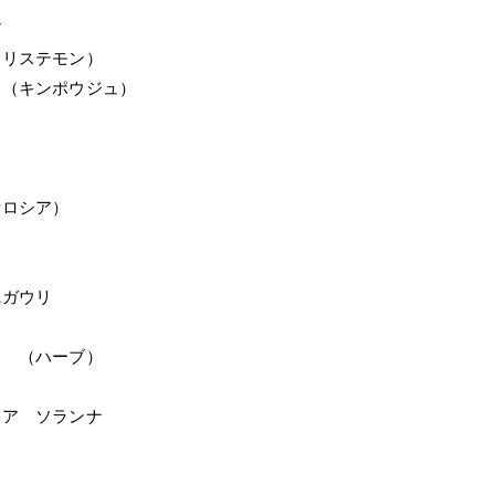
ア
カリステモン）
（キンポウジュ）
）
セロシア）
ニガウリ
（ハーブ）
ィア ソランナ
ブ