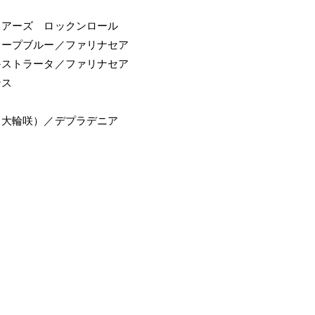
ィアーズ ロックンロール
ィープブルー／ファリナセア
≫ストラータ／ファリナセア
ンス
ュ
（大輪咲）／デプラデニア