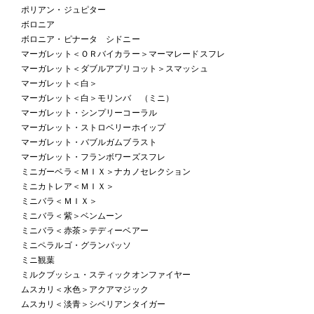
ポリアン・ジュピター
ボロニア
ボロニア・ピナータ シドニー
マーガレット＜ＯＲバイカラー＞マーマレードスフレ
マーガレット＜ダブルアプリコット＞スマッシュ
マーガレット＜白＞
マーガレット＜白＞モリンバ （ミニ）
マーガレット・シンプリーコーラル
マーガレット・ストロベリーホイップ
マーガレット・バブルガムブラスト
マーガレット・フランボワーズスフレ
ミニガーベラ＜ＭＩＸ＞ナカノセレクション
ミニカトレア＜ＭＩＸ＞
ミニバラ＜ＭＩＸ＞
ミニバラ＜紫＞ベンムーン
ミニバラ＜赤茶＞テディーベアー
ミニペラルゴ・グランパッソ
ミニ観葉
ミルクブッシュ・スティックオンファイヤー
ムスカリ＜水色＞アクアマジック
ムスカリ＜淡青＞シベリアンタイガー