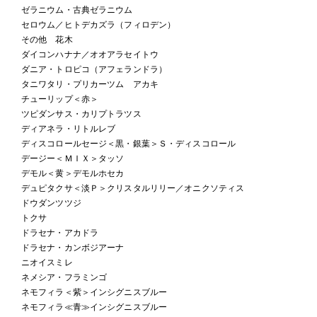
ゼラニウム・古典ゼラニウム
セロウム／ヒトデカズラ（フィロデン）
その他 花木
ダイコンハナナ／オオアラセイトウ
ダニア・トロピコ（アフェランドラ）
タニワタリ・プリカーツム アカキ
チューリップ＜赤＞
ツピダンサス・カリプトラツス
ディアネラ・リトルレブ
ディスコロールセージ＜黒・銀葉＞Ｓ・ディスコロール
デージー＜ＭＩＸ＞タッソ
デモル＜黄＞デモルホセカ
デュピタクサ＜淡Ｐ＞クリスタルリリー／オニクソティス
ドウダンツツジ
トクサ
ドラセナ・アカドラ
ドラセナ・カンボジアーナ
ニオイスミレ
ネメシア・フラミンゴ
ネモフィラ＜紫＞インシグニスブルー
ネモフィラ≪青≫インシグニスブルー