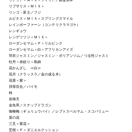
リプサリス＜ＭＩＸ＞
リンゴ・富士／フジ
ルピナス＜ＭＩＸ＞スプリングスマイル
レインボーファーン（コンテリクラマゴケ）
レンギョウ
レンゲツツジ＜ＭＩＸ＞
ローダンセマム＜Ｐ＞リルピンク
ローダンセマム＜白＞アフリカンアイズ
羽衣ジャスミン／ジャスミン・ポリアンツム／つる性ジャスミ
牡丹＜赤絞り＞島錦
花かんざし ≪白≫
花月（クラッスラ／金の成る木）
花菜＜紫＞
貝母百合／バイモ
柿
岩南天
金魚草／スナップドラゴン
御柳梅（ギョリュウバイ）／レプトスペルマム・スコパリュー
菜の花
三叉＜黄花＞
芝桜＜Ｐ＞ダニエルクッション