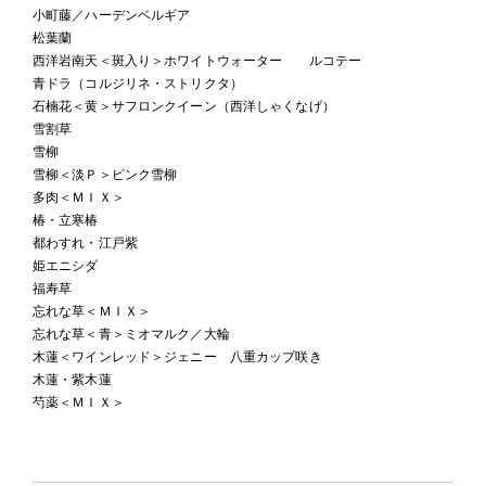
小町藤／ハーデンベルギア
松葉蘭
西洋岩南天＜斑入り＞ホワイトウォーター ルコテー
青ドラ（コルジリネ・ストリクタ）
石楠花＜黄＞サフロンクイーン（西洋しゃくなげ）
雪割草
雪柳
雪柳＜淡Ｐ＞ピンク雪柳
多肉＜ＭＩＸ＞
椿・立寒椿
都わすれ・江戸紫
姫エニシダ
福寿草
忘れな草＜ＭＩＸ＞
忘れな草＜青＞ミオマルク／大輪
木蓮＜ワインレッド＞ジェニー 八重カップ咲き
木蓮・紫木蓮
芍薬＜ＭＩＸ＞