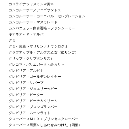
カロライナジャスミン≪黄≫
カンガルーポー／アニゴサントス
カンガルーポー・カーニバル セレブレーション
カンガルーポー・マスカレード
カンパニュラ＜白青覆輪＞ファンシーミー
キアネア＜Ｐ＞アルバ
グミ
グミ＜斑葉＞マリリン／ナワシログミ
クラブアップル・アルプス乙女（姫リンゴ）
クリップ（クリプタンサス）
グレコマ・バリエガータ＜斑入り＞
グレビリア・アルピナ
グレビリア・ゴールデンレイヤー
グレビリア・サパーブ
グレビリア・ジュエリーべビー
グレビリア・ピーター
グレビリア・ピーチ＆クリーム
グレビリア・ブロンズランバー
グレビリア・ムーンライト
クローバー＜ＭＩＸ＞プリンセスクローバー
クローバー＜黒葉＞しあわせみつけた（四葉）