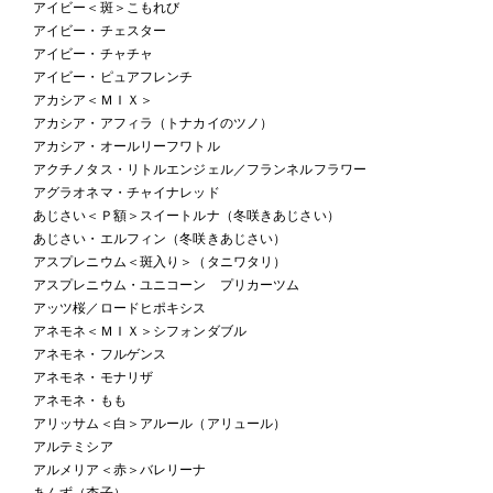
アイビー＜斑＞こもれび
アイビー・チェスター
アイビー・チャチャ
アイビー・ピュアフレンチ
アカシア＜ＭＩＸ＞
アカシア・アフィラ（トナカイのツノ）
アカシア・オールリーフワトル
アクチノタス・リトルエンジェル／フランネルフラワー
アグラオネマ・チャイナレッド
あじさい＜Ｐ額＞スイートルナ（冬咲きあじさい）
あじさい・エルフィン（冬咲きあじさい）
アスプレニウム＜斑入り＞（タニワタリ）
アスプレニウム・ユニコーン プリカーツム
アッツ桜／ロードヒポキシス
アネモネ＜ＭＩＸ＞シフォンダブル
アネモネ・フルゲンス
アネモネ・モナリザ
アネモネ・もも
アリッサム＜白＞アルール（アリュール）
アルテミシア
アルメリア＜赤＞バレリーナ
あんず（杏子）