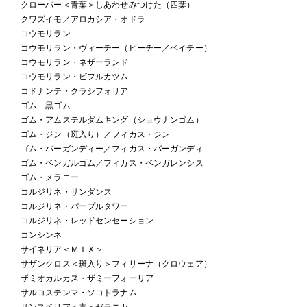
クローバー＜青葉＞しあわせみつけた（四葉）
クワズイモ／アロカシア・オドラ
コウモリラン
コウモリラン・ヴィーチー（ビーチー／ベイチー）
コウモリラン・ネザーランド
コウモリラン・ビフルカツム
コドナンテ・クラシフォリア
ゴム 黒ゴム
ゴム・アムステルダムキング（ショウナンゴム）
ゴム・ジン（斑入り）／フィカス・ジン
ゴム・バーガンディー／フィカス・バーガンディ
ゴム・ベンガルゴム／フィカス・ベンガレンシス
ゴム・メラニー
コルジリネ・サンダンス
コルジリネ・パープルタワー
コルジリネ・レッドセンセーション
コンシンネ
サイネリア＜ＭＩＸ＞
サザンクロス＜斑入り＞フィリーナ（クロウェア）
ザミオカルカス・ザミーフォーリア
サルコステンマ・ソコトラナム
サンスベリア＜青＞ゼラニカ