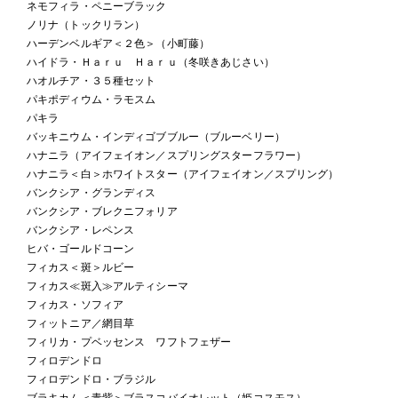
ネモフィラ・ペニーブラック
ノリナ（トックリラン）
ハーデンベルギア＜２色＞（小町藤）
ハイドラ・Ｈａｒｕ Ｈａｒｕ（冬咲きあじさい）
ハオルチア・３５種セット
パキポディウム・ラモスム
パキラ
バッキニウム・インディゴブブルー（ブルーベリー）
ハナニラ（アイフェイオン／スプリングスターフラワー）
ハナニラ＜白＞ホワイトスター（アイフェイオン／スプリング）
バンクシア・グランディス
バンクシア・ブレクニフォリア
バンクシア・レペンス
ヒバ・ゴールドコーン
フィカス＜斑＞ルビー
フィカス≪斑入≫アルティシーマ
フィカス・ソフィア
フィットニア／網目草
フィリカ・プベッセンス ワフトフェザー
フィロデンドロ
フィロデンドロ・ブラジル
ブラキカム＜青紫＞ブラスコバイオレット（姫コスモス）