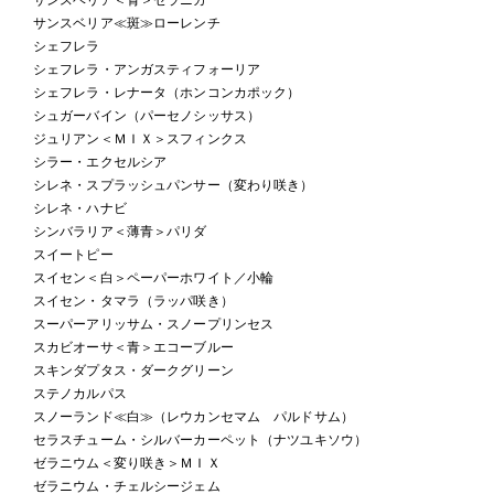
サンスベリア≪斑≫ローレンチ
シェフレラ
シェフレラ・アンガスティフォーリア
シェフレラ・レナータ（ホンコンカポック）
シュガーバイン（パーセノシッサス）
ジュリアン＜ＭＩＸ＞スフィンクス
シラー・エクセルシア
シレネ・スプラッシュパンサー（変わり咲き）
シレネ・ハナビ
シンバラリア＜薄青＞パリダ
スイートピー
スイセン＜白＞ペーパーホワイト／小輪
スイセン・タマラ（ラッパ咲き）
スーパーアリッサム・スノープリンセス
スカビオーサ＜青＞エコーブルー
スキンダプタス・ダークグリーン
ステノカルパス
スノーランド≪白≫（レウカンセマム パルドサム）
セラスチューム・シルバーカーペット（ナツユキソウ）
ゼラニウム＜変り咲き＞ＭＩＸ
ゼラニウム・チェルシージェム