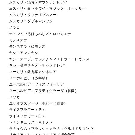
ムスカリ＜淡青＞マウンテンレディ
ムスカリ＜白＞ホワイトマジック オーケリー
ムスカリ・タッチオブスノー
ムスカリ・ダブルマジック
メラコ
モミジ・いろはもみじ／イロハカエデ
モンステラ
モンステラ・姫モンス
ヤシ・アレカヤシ
ヤシ・テーブルヤシ／チャマエドラ・エレガンス
ヤシ・高性チャメ（チャメドレア）
ユーカリ＜銀丸葉＞シネレア
ユーホルビア（多年草）
ユーホルビア・フォスフォーリア
ユーホルビア・プラティクラーダ（多肉）
ユッカ
ユリオプスデージ・ボビー（青葉）
ライスフラワー＜Ｐ＞
ライスフラワー＜白＞
ラナンキュラス＜ＭＩＸ＞
ラミュウム＜ブラッシュ＞ラミ（ツルオドリコソウ）
リナリア＜ＭＩＸ＞フィリア／姫金魚草