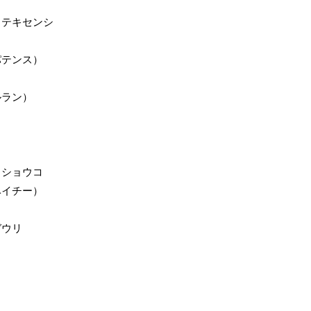
（テキセンシ
パテンス）
ルラン）
ノショウコ
ベイチー）
ガウリ