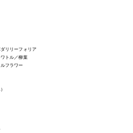
ポダリリーフォリア
ーワトル／柳葉
ネルフラワー
単）
ド
ー