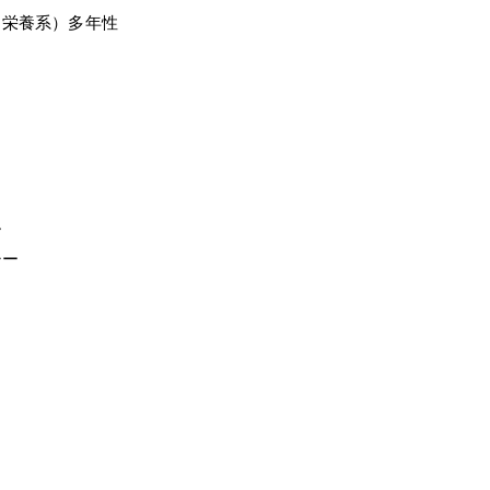
（栄養系）多年性
ー
シー