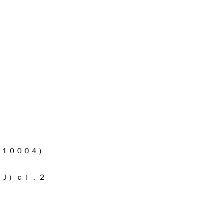
）
－１０００４）
（Ｊ）ｃｌ．２