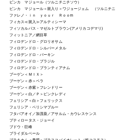
ビンカ マジョール（ツルニチニチソウ）
ビンカ マジョール＜斑入り＞ワジョージェム （ツルニチニ
ファレノ・ｉｎ ｙｏｕｒ Ｒｏｏm
フィカス≪斑入≫アルティシーマ
フィソカルパス・マゼルトブラウン(アメリカコデマリ)
フィットニア／網目草
フィロデンドロ・グロリオサム
フィロデンドロ・シルバーメタル
フィロデンドロ・バーキン
フィロデンドロ・ブラジル
フィロデンドロ・ブランティアナム
ブーゲン＜ＭＩＸ＞
ブーゲン＜赤＞ベラ
ブーゲン＜赤紫＞フレンドリー
ブーゲン＜白／Ｐ＞ピンクレディ
フェリシア＜白＞フェリックス
フェリシア・ベリシマブルー
フタバアオイ／加茂葵／アサルム・カウレスケンス
プティロータス・ジョーイ
ブドウ・巨峰
ブライダルベール
ブラキカム＜青紫＞ブラスコバイオレット（姫コスモス）