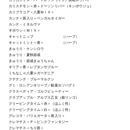
カリステモン＜赤＞ドーソンリバー（キンポウジュ）
カリブラコア＜八重ＭＩＸ＞
カンナ＜斑入り＞ベンガルタイガー
カンナ・ミネルヴァ
ギボウシ＜ＭＩＸ＞
キャットニップ （ハーブ）
キャットミント＜青＞ （ハーブ）
きゅうり・ケンシロウ
きゅうり・夏秋節成
きゅうり・節成きゅうちゃん
ギリア＜青＞レプタンサブルー
くちなし≪八重≫ガーデニア
クテナンテ・ブルーマルクシ
グミ・ロシアンオリーブ／銀葉ホソバグミ
クラスペディア・ゴルフビューティー
クラブアップル・アルプス乙女（姫リンゴ）
クリーピングタイム＜赤＞（ほふく性）
クリーピングタイム＜白＞（ほふく性）
グレコマ・バリエガータ＜斑入り＞
クレマチス＜Ｐ＞ピンクファンタジー
クレマチス＜ちり斑＞