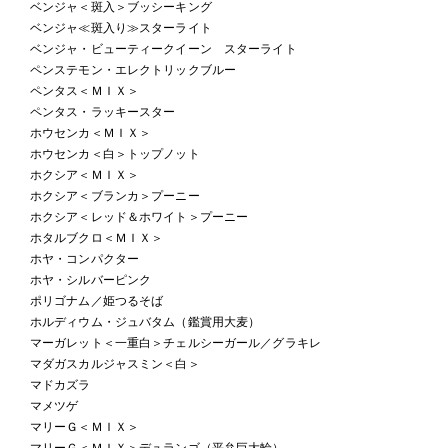
ベンジャ＜斑入＞ブッシーキング
ベンジャ≪斑入り≫スターライト
ベンジャ・ビューティークイーン スターライト
ペンステモン・エレクトリックブルー
ペンタス＜ＭＩＸ＞
ペンタス・ラッキースター
ホウセンカ＜ＭＩＸ＞
ホウセンカ＜白＞トップノット
ホクシア＜ＭＩＸ＞
ホクシア＜ブランカ＞プーニー
ホクシア＜レッド＆ホワイト＞プーニー
ホタルブクロ＜ＭＩＸ＞
ホヤ・コンパクター
ホヤ・シルバーピンク
ポリゴナム／姫つるそば
ホルディウム・ジュバタム（鑑賞用大麦）
マーガレット＜一重白＞チェルシーガール／グラキレ
マダガスカルジャスミン＜白＞
マドカズラ
マメツゲ
マリーＧ＜ＭＩＸ＞
マリーＧ＜ＭＩＸ＞デュランゴ（平弁巨大輪）