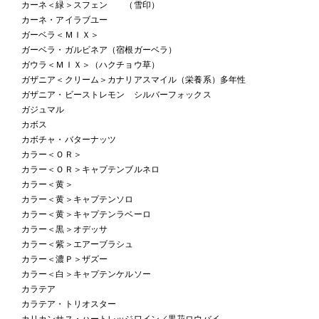
カーネ＜緑＞スフェン （雪印）
カーネ・アイラブユー
ガーベラ＜ＭＩＸ＞
ガーベラ・ガルビネア（宿根ガーベラ）
ガウラ＜ＭＩＸ＞（ハクチョウ草）
ガザニア＜クリーム＞カナリアスマイル（栄養系）多年性
ガザニア・ビーストレモン シルバーフォックス
ガジュマル
カボス
カボチャ・バターナッツ
カラー＜ＯＲ＞
カラー＜ＯＲ＞キャプテンブルネロ
カラー＜黄＞
カラー＜黄＞キャプテンソロ
カラー＜黄＞キャプテンラベーロ
カラー＜黒＞オデッサ
カラー＜紫＞エアーブラシュ
カラー＜濃Ｐ＞ザズー
カラー＜白＞キャプテンケルソー
カラテア
カラテア・トリオスター
カリカンサス・ハートレッジワイン／黒花ロウバイ