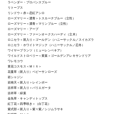
ラベンダー・プロバンスブルー
リトープス
リンドウ＜赤＞恋紅アシロ
ローズマリー＜濃青＞トスカーナブルー（立性）
ローズマリー＜濃青＞マリンブルー（立性）
ローズマリー・アープ
ローズマリー・ファーンオークスハーディ（立木）
ロニセラ＜斑入り＞ゴールデン（ハニーサックル／スイカズラ
ロニセラ・ホワイトマジック（ハニーサックル／忍冬）
ワイヤープランツ（ミューレンベキア）
ワイルドストロベリー＜黄葉＞ゴールデンアレキサンドリア
ワレモコウ
黄花コスモス＜ＭＩＸ＞
花蔓草（斑入り）ベビーサンローズ
岩シャジン
岩南天＜斑入り＞レインボー
吉祥草＜斑入り＞バリエガータ
吉祥草・緑葉
金魚草・キャンディトップス
紅丁花＜四季咲き＞（白丁花）
紫式部＜斑入り＞紫々紫／シジムラサキ