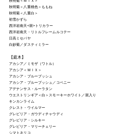
秋明菊＜ＭＩＸ＞
秋明菊＜八重桃色＞ももね
秋明菊＜八重白＞
初雪かずら
西洋岩南天<斑>トリカラー
西洋岩南天・リトルフレームルコテー
日高ミセバヤ
白妙菊／ダスティミラー
【庭木】
アカシア／ミモザ（ワトル）
アカシア＜ＭＩＸ＞
アカシア・ブルーブッシュ
アカシア・ブルーブッシュ／コベニー
アデナンサス・ルーラタン
ウエストリンギア＜白＞スモーキーホワイト／斑入り
キンカンライム
クレスト・ウイルマー
グレビリア・ガウディチャウディ
グレビリア・シルキー
グレビリア・マリーチェリー
シマトネリコ