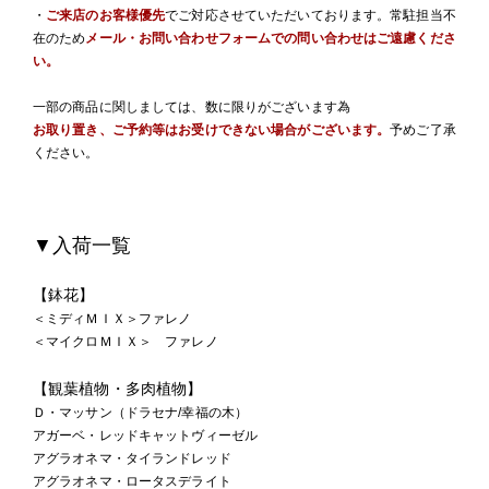
・
ご来店のお客様優先
でご対応させていただいております。常駐担当不
在のため
メール・お問い合わせフォームでの問い合わせはご遠慮くださ
い。
一部の商品に関しましては、数に限りがございます為
お取り置き、ご予約等はお受けできない場合がございます。
予めご了承
ください。
▼入荷一覧
【鉢花】
＜ミディＭＩＸ＞ファレノ
＜マイクロＭＩＸ＞ ファレノ
【観葉植物・多肉植物】
Ｄ・マッサン（ドラセナ/幸福の木）
アガーベ・レッドキャットヴィーゼル
アグラオネマ・タイランドレッド
アグラオネマ・ロータスデライト