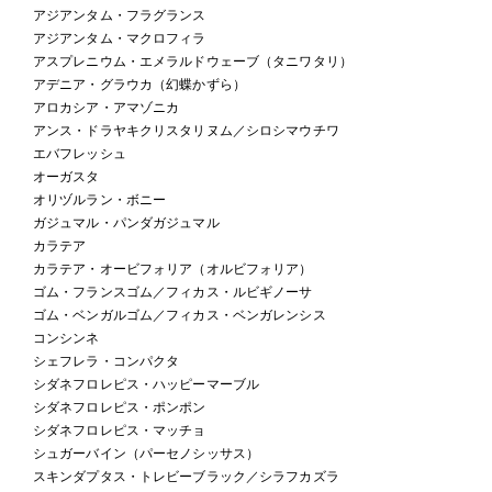
アジアンタム・フラグランス
アジアンタム・マクロフィラ
アスプレニウム・エメラルドウェーブ（タニワタリ）
アデニア・グラウカ（幻蝶かずら）
アロカシア・アマゾニカ
アンス・ドラヤキクリスタリヌム／シロシマウチワ
エバフレッシュ
オーガスタ
オリヅルラン・ボニー
ガジュマル・パンダガジュマル
カラテア
カラテア・オービフォリア（オルビフォリア）
ゴム・フランスゴム／フィカス・ルビギノーサ
ゴム・ベンガルゴム／フィカス・ベンガレンシス
コンシンネ
シェフレラ・コンパクタ
シダネフロレピス・ハッピーマーブル
シダネフロレピス・ポンポン
シダネフロレピス・マッチョ
シュガーバイン（パーセノシッサス）
スキンダプタス・トレビーブラック／シラフカズラ