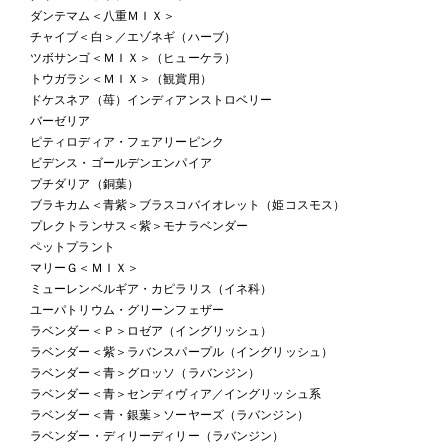
ダンテマム＜八重ＭＩＸ＞
チャイブ＜白＞／エゾネギ（ハーブ）
ツボサンゴ＜ＭＩＸ＞（ヒューケラ）
トウガラシ＜ＭＩＸ＞（観賞用）
ドケスネア（苺）インディアンストロベリー
バーゼリア
ピティロディア・フェアリーピンク
ビデンス・ゴールデンエンパイア
プチダリア（銅葉）
ブラキカム＜青紫＞ブラスコバイオレット（姫コスモス）
プレクトランサス＜紫＞モナラベンダー
ペットプラント
マリーＧ＜ＭＩＸ＞
ミューレンベルギア・カピラリス（イネ科）
ユーパトリウム・グリーンフェザー
ラベンダー＜Ｐ＞ロゼア（イングリッシュ）
ラベンダー＜紫＞ラバンスパープル（イングリッシュ）
ラベンダー＜青＞グロッソ（ラバンジン）
ラベンダー＜青＞センディヴィア／イングリッシュ系
ラベンダー＜青・銀葉＞ソーヤーズ（ラバンジン）
ラベンダー・ディリーディリー（ラバンジン）