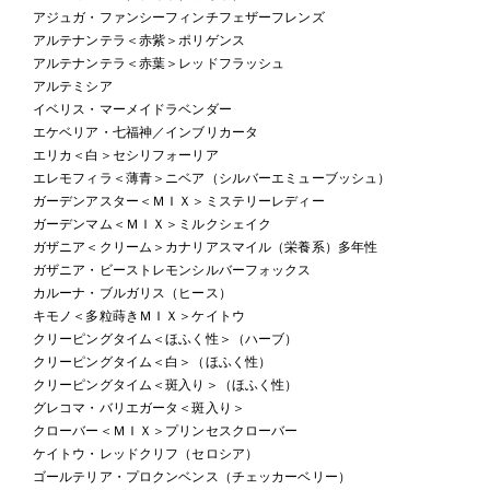
アジュガ・ファンシーフィンチフェザーフレンズ
アルテナンテラ＜赤紫＞ポリゲンス
アルテナンテラ＜赤葉＞レッドフラッシュ
アルテミシア
イベリス・マーメイドラベンダー
エケベリア・七福神／インブリカータ
エリカ＜白＞セシリフォーリア
エレモフィラ＜薄青＞ニベア（シルバーエミューブッシュ）
ガーデンアスター＜ＭＩＸ＞ミステリーレディー
ガーデンマム＜ＭＩＸ＞ミルクシェイク
ガザニア＜クリーム＞カナリアスマイル（栄養系）多年性
ガザニア・ビーストレモンシルバーフォックス
カルーナ・ブルガリス（ヒース）
キモノ＜多粒蒔きＭＩＸ＞ケイトウ
クリーピングタイム＜ほふく性＞（ハーブ）
クリーピングタイム＜白＞（ほふく性）
クリーピングタイム＜斑入り＞（ほふく性）
グレコマ・バリエガータ＜斑入り＞
クローバー＜ＭＩＸ＞プリンセスクローバー
ケイトウ・レッドクリフ（セロシア）
ゴールテリア・プロクンベンス（チェッカーベリー）