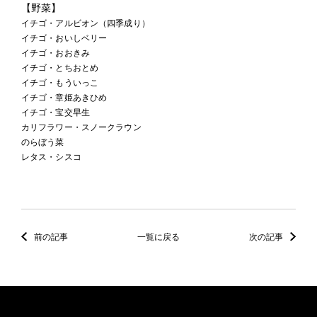
【野菜】
イチゴ・アルビオン（四季成り）
イチゴ・おいしベリー
イチゴ・おおきみ
イチゴ・とちおとめ
イチゴ・もういっこ
イチゴ・章姫あきひめ
イチゴ・宝交早生
カリフラワー・スノークラウン
のらぼう菜
レタス・シスコ
前の記事
一覧に戻る
次の記事