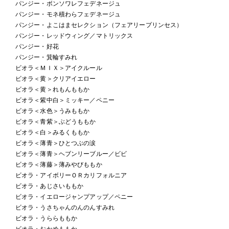
パンジー・ボンソワレフェデネージュ
パンジー・モネ積わらフェデネージュ
パンジー・よこはまセレクション（フェアリープリンセス）
パンジー・レッドウィング／マトリックス
パンジー・好花
パンジー・箕輪すみれ
ビオラ＜ＭＩＸ＞アイクルール
ビオラ＜黄＞クリアイエロー
ビオラ＜黄＞れもんももか
ビオラ＜紫中白＞ミッキー／ペニー
ビオラ＜水色＞うみももか
ビオラ＜青紫＞ぶどうももか
ビオラ＜白＞みるくももか
ビオラ＜薄青＞ひとつぶの涙
ビオラ＜薄青＞ヘブンリーブルー／ビビ
ビオラ＜薄藤＞薄みやびももか
ビオラ・アイボリーＯＲカリフォルニア
ビオラ・あじさいももか
ビオラ・イエロージャンプアップ／ペニー
ビオラ・うさちゃんのんのんすみれ
ビオラ・うららももか
ビオラ・おかめももか