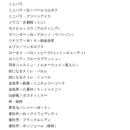
ミニバラ
ミニバラ＜白＞パールコルダナ
ミニバラ・グリーンアイス
メラコ・古都桜（ミニ）
モクビャッコウ（アルテミシア）
ラベンダー＜白＞グロッソ（ラバンジン）
リナリア＜ＭＩＸ＞姫金魚草
ルブス／ペンタロブス
ロータス・パロットビーク(コットンキャンディ)
ロベリア＜ブルースプラッシュ＞
羽衣ジャスミン・ミルキーウェイ＜斑入り＞
絵になるスミレ・パルム
絵になるスミレ・ミュール
金魚草＜銅葉＞ミニチェリーコーラ
金魚草＜八重ＭＩＸ＞トゥイニー
白妙菊／ダスティミラー
柊・姫柊
夢見るパンジー＜ＭＩＸ＞
葉牡丹＜白＞マイフェアレディ
葉牡丹・ブラックルシアン
葉牡丹・ボンジュール（枝咲）