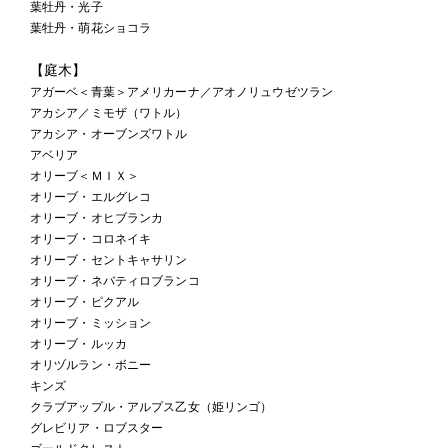
葉牡丹・光子
葉牡丹・萌花ショコラ
【庭木】
アガーベ＜青葉＞アメリカーナ／アオノリュウゼツラン
アカシア／ミモザ（ワトル）
アカシア・オーブンズワトル
アベリア
オリーブ＜ＭＩＸ＞
オリーブ・エルグレコ
オリーブ・オヒブランカ
オリーブ・コロネイキ
オリーブ・セントキャサリン
オリーブ・ネバティロブランコ
オリーブ・ピクアル
オリーブ・ミッション
オリーブ・ルッカ
オリヅルラン・ボニー
キンズ
クラブアップル・アルプス乙女（姫リンゴ）
グレビリア・ロブスター