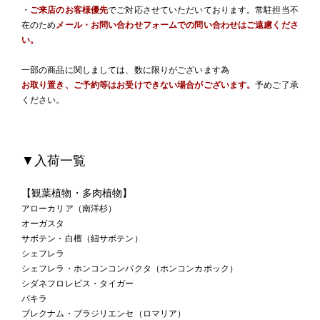
・
ご来店のお客様優先
でご対応させていただいております。常駐担当不
在のため
メール・お問い合わせフォームでの問い合わせはご遠慮くださ
い。
一部の商品に関しましては、数に限りがございます為
お取り置き、ご予約等はお受けできない場合がございます。
予めご了承
ください。
▼入荷一覧
【観葉植物・多肉植物】
アローカリア（南洋杉）
オーガスタ
サボテン・白檀（紐サボテン）
シェフレラ
シェフレラ・ホンコンコンパクタ（ホンコンカポック）
シダネフロレピス・タイガー
パキラ
ブレクナム・ブラジリエンセ（ロマリア）