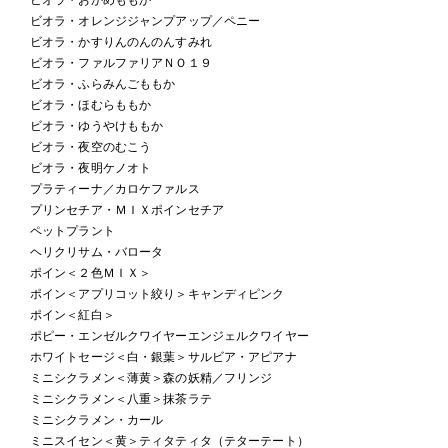
ビオラ・オレンジジャンプアップ／ペニー
ビオラ・かすりんのんのんすみれ
ビオラ・ファルファリアＮＯ１９
ビオラ・ふらみんごももか
ビオラ・ほむらももか
ビオラ・ゆうやけももか
ビオラ・夜空のむこう
ビオラ・夜明ケノオト
プラティーナ／カロケファルス
プリンセチア・ＭＩＸポインセチア
ペットプラント
ヘリクリサム・バロータ
ポイン＜２色ＭＩＸ＞
ポイン＜アプリコット絞り＞キャンディピンク
ポイン＜紅白＞
ポピー・エンゼルクワイヤーエンジェルクワイヤー
ホワイトセージ＜白・銀葉＞サルビア・アピアナ
ミニシクラメン＜薄黄＞森の妖精／フリンジ
ミニシクラメン＜八重＞抹茶ラテ
ミニシクラメン・カール
ミニスイセン＜黄＞ティタティタ（テターテート）