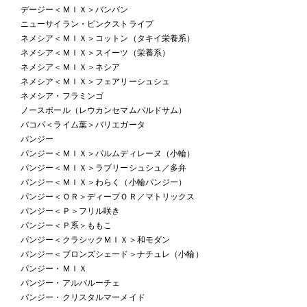
デージー＜ＭＩＸ＞バンバン
ニューサイラン・ピンクストライプ
ネメシア＜ＭＩＸ＞コットン（タキイ栄養系）
ネメシア＜ＭＩＸ＞スイーツ（栄養系）
ネメシア＜ＭＩＸ＞ネシア
ネメシア＜ＭＩＸ＞フェアリーシュシュ
ネメシア・フラミンゴ
ノースポール（レウカンセマムパルドサム）
バコパ＜ライム葉＞バリエガータ
パンジー
パンジー＜ＭＩＸ＞パルムディレーヌ（小輪）
パンジー＜ＭＩＸ＞ラブリーシュシュ／多弁
パンジー＜ＭＩＸ＞わらく（小輪パンジー）
パンジー＜ＯＲ＞ディープＯＲ／マトリックス
パンジー＜Ｐ＞フリル咲き
パンジー＜Ｐ系＞ももこ
パンジー＜クラシックＭＩＸ＞和モダン
パンジー＜ブロンズシェード＞ナチュレ（小輪）
パンジー・ＭＩＸ
パンジー・アルバルーチェ
パンジー・クリスタルマーメイド