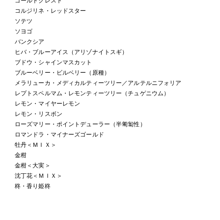
ゴールドクレスト
コルジリネ・レッドスター
ソテツ
ソヨゴ
バンクシア
ヒバ・ブルーアイス（アリゾナイトスギ）
ブドウ・シャインマスカット
ブルーベリー・ビルベリー（原種）
メラリューカ・メディカルティーツリー／アルテルニフォリア
レプトスペルマム・レモンティーツリー（チュゲニウム）
レモン・マイヤーレモン
レモン・リスボン
ローズマリー・ポイントデューラー（半匍匐性）
ロマンドラ・マイナーズゴールド
牡丹＜ＭＩＸ＞
金柑
金柑＜大実＞
沈丁花＜ＭＩＸ＞
柊・香り姫柊