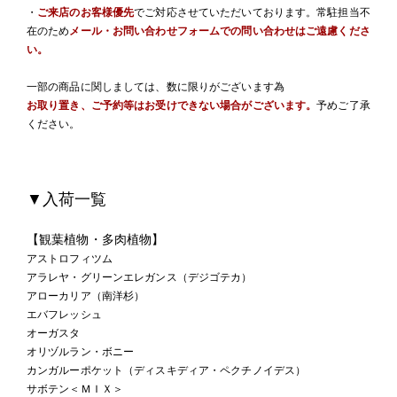
・
ご来店のお客様優先
でご対応させていただいております。常駐担当不
在のため
メール・お問い合わせフォームでの問い合わせはご遠慮くださ
い。
一部の商品に関しましては、数に限りがございます為
お取り置き、ご予約等はお受けできない場合がございます。
予めご了承
ください。
▼入荷一覧
【観葉植物・多肉植物】
アストロフィツム
アラレヤ・グリーンエレガンス（デジゴテカ）
アローカリア（南洋杉）
エバフレッシュ
オーガスタ
オリヅルラン・ボニー
カンガルーポケット（ディスキディア・ペクチノイデス）
サボテン＜ＭＩＸ＞