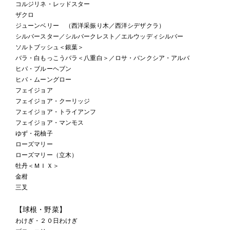
コルジリネ・レッドスター
ザクロ
ジューンベリー （西洋采振り木／西洋シデザクラ）
シルバースター／シルバークレスト／エルウッディシルバー
ソルトブッシュ＜銀葉＞
バラ・白もっこうバラ＜八重白＞／ロサ・バンクシア・アルバ
ヒバ・ブルーヘブン
ヒバ・ムーングロー
フェイジョア
フェイジョア・クーリッジ
フェイジョア・トライアンフ
フェイジョア・マンモス
ゆず・花柚子
ローズマリー
ローズマリー（立木）
牡丹＜ＭＩＸ＞
金柑
三叉
【球根・野菜】
わけぎ・２０日わけぎ