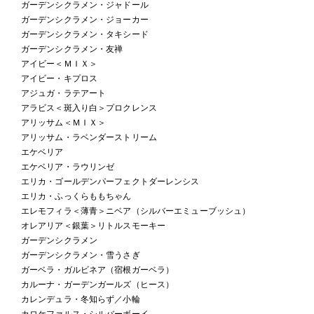
ガーデンシクラメン・ジャドール
ガーデンシクラメン・ジョーカー
ガーデンシクラメン・タキシード
ガーデンシクラメン・友禅
アイビー＜ＭＩＸ＞
アイビー・キプロス
アジュガ・ラテアート
アラビス＜斑入り白＞プロクレンス
アリッサム＜ＭＩＸ＞
アリッサム・ラベンダーストリーム
エケベリア
エケベリア・ラウリンゼ
エリカ・ゴールデンパーフェクトダーレンシス
エリカ・ふっくらももちゃん
エレモフィラ＜薄青＞ニベア（シルバーエミューブッシュ）
オレアリア＜銀葉＞リトルスモーキー
ガーデンシクラメン
ガーデンシクラメン・雪うさぎ
ガーベラ・ガルビネア（宿根ガーベラ）
カルーナ・ガーデンガールズ（ヒース）
カレンデュラ・冬知らず／小輪
カロケファルス・シルバーボーイ