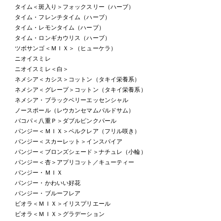
タイム＜斑入り＞フォックスリー（ハーブ）
タイム・フレンチタイム（ハーブ）
タイム・レモンタイム（ハーブ）
タイム・ロンギカウリス（ハーブ）
ツボサンゴ＜ＭＩＸ＞（ヒューケラ）
ニオイスミレ
ニオイスミレ＜白＞
ネメシア＜カシス＞コットン（タキイ栄養系）
ネメシア＜グレープ＞コットン（タキイ栄養系）
ネメシア・ブラックベリーエッセンシャル
ノースポール（レウカンセマムパルドサム）
バコパ＜八重Ｐ＞ダブルピンクパール
パンジー＜ＭＩＸ＞ペルクレア（フリル咲き）
パンジー＜スカーレット＞インスパイア
パンジー＜ブロンズシェード＞ナチュレ（小輪）
パンジー＜杏＞アプリコット／キューティー
パンジー・ＭＩＸ
パンジー・かわいい好花
パンジー・ブルーフレア
ビオラ＜ＭＩＸ＞イリスプリエール
ビオラ＜ＭＩＸ＞グラデーション