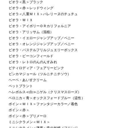
ビオラ＜黒＞ブラック
ビオラ＜赤＞レッドウィング
ビオラ＜八重ＭＩＸ＞バレリーヌのチュチュ
ビオラ・ＭＩＸ
ビオラ・アイボリーＯＲカリフォルニア
ビオラ・アリッサム（混植）
ビオラ・イエロージャンプアップ／ペニー
ビオラ・オレンジジャンプアップ／ペニー
ビオラ・パステルフリルジュエリーボックス
ビオラ・ビーコンフィールド
ビオラ・レトロのんのんすみれ
ピティロディア・フェアリーピンク
ビンカマジョール（ツルニチニチソウ）
ヘーベ・あいすクリーム
ペットプラント
ヘレボルス≪白≫ニゲル（クリスマスローズ）
ベロニカ＜青＞オックスフォードブルー（這性）
ポイン＜ＭＩＸ＞ファンタジーカラー／着色
ポイン＜赤＞
ポイン＜赤＞プリメーロ
ミニシクラメン＜ＭＩＸ＞
ミニシクラメン＜薄黄＞森の妖精／フリンジ