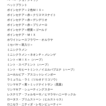
ペットプラント
ポインセチア＜２色ＭＩＸ＞
ポインセチア＜赤＞クリスマスナイト
ポインセチア＜赤＞デシデリオ
ポインセチア＜赤＞プリメーロ
ポインセチア＜橙黄＞ゴールド
ポインセチア・ＭＩＸ
ホワイトレースフラワー・オルラヤ
ミセバヤ＜斑入り＞
ミニシクラメン
ミニシクラメン＜ネオンＰ＞メレンゲ
ミント＜ＭＩＸ＞（ハーブ）
ミント・スペアミント（ハーブ）
ミント・モヒートミント／イエルバブエナ（ハーブ）
ユーホルビア・アスコットレインボー
ラミュウム・ラミ（ツルオドリコソウ）
リシマキア＜黄＞ミッドナイトサン（黒葉）
リシマキア・シューティングスター
レステリア・フォルモーサ／ヒマラヤハニーサックル
ロータス・ブリムストーン（ヒルストゥス）
ロニセラ・ニティダ・レモンビューティー