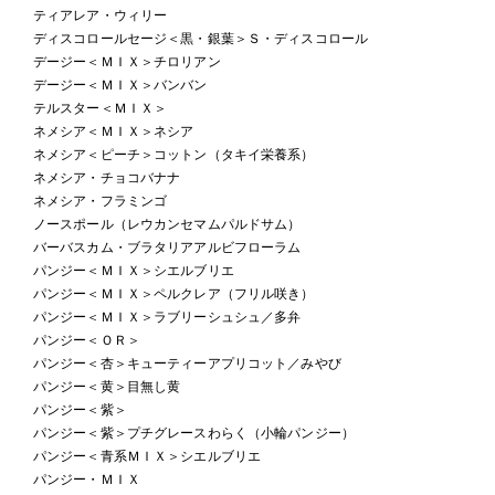
ティアレア・ウィリー
ディスコロールセージ＜黒・銀葉＞Ｓ・ディスコロール
デージー＜ＭＩＸ＞チロリアン
デージー＜ＭＩＸ＞バンバン
テルスター＜ＭＩＸ＞
ネメシア＜ＭＩＸ＞ネシア
ネメシア＜ピーチ＞コットン（タキイ栄養系）
ネメシア・チョコバナナ
ネメシア・フラミンゴ
ノースポール（レウカンセマムパルドサム）
バーバスカム・ブラタリアアルビフローラム
パンジー＜ＭＩＸ＞シエルブリエ
パンジー＜ＭＩＸ＞ペルクレア（フリル咲き）
パンジー＜ＭＩＸ＞ラブリーシュシュ／多弁
パンジー＜ＯＲ＞
パンジー＜杏＞キューティーアプリコット／みやび
パンジー＜黄＞目無し黄
パンジー＜紫＞
パンジー＜紫＞プチグレースわらく（小輪パンジー）
パンジー＜青系ＭＩＸ＞シエルブリエ
パンジー・ＭＩＸ