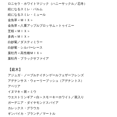
ロニセラ・ホワイトマジック（ハニーサックル／忍冬）
絵になるスミレ・パルム
絵になるスミレ・ミュール
金魚草＜ＭＩＸ＞
金魚草＜八重アップルブロッサム＞トゥイニー
芝桜＜ＭＩＸ＞
多肉＜ＭＩＸ＞
白妙菊／ダスティミラー
白妙菊・シルバーレース
葉牡丹＜高性種ＭＩＸ＞
葉牡丹・ブラックサファイア
【庭木】
アジュガ・ノーブルナイチンゲールフェザーフレンズ
アデナンサス・ウォーリーブッシュ（アデナントス）
アベリア
イヌマキ＜斑＞ミウ
ウエストリンギア＜白＞スモーキーホワイト／斑入り
ガーデニア・ダイヤモンドスパイア
カレックス・グラウカ
ギンバイカ・ブランチ／マートル