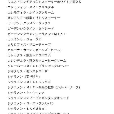
ウエストリンギア＜白＞スモーキーホワイト／斑入り
エレモフィラ・スノークリスタル
エレモフィラ・ホイップクリーム
オレアリア＜銀葉＞リトルスモーキー
ガーデンシクラメン・ジックス
ガーデンシクラメン・タキシード
ガーデンシクラメンシクラメン＜ＭＩＸ＞
カラミンサ・ジョージア
カリロファス・サニーチャープ
カルーナ・ガーデンガールズ（ヒース）
カレックス＜銅葉＞アウバウム
カレンデュラ＜茶ＯＲ＞コーヒークリーム
クローバー＜ＭＩＸ＞プリンセスクローバー
ジギタリス・モンストローザ
シクラメン（変り咲き）
シクラメン＜ＭＩＸ＞ジックス
シクラメン＜ＭＩＸ＞白銀の世界（シルバーリーフ）
シクラメン＜Ｐ＞ウィンク
シクラメン＜ディープマゼンダ＞タキシード
シクラメン＜ローズ＞ファルバラ
シクラメン・ＳＡＭＵＲＡＩ
シクラメン・アフロディーテプラチナリーフ