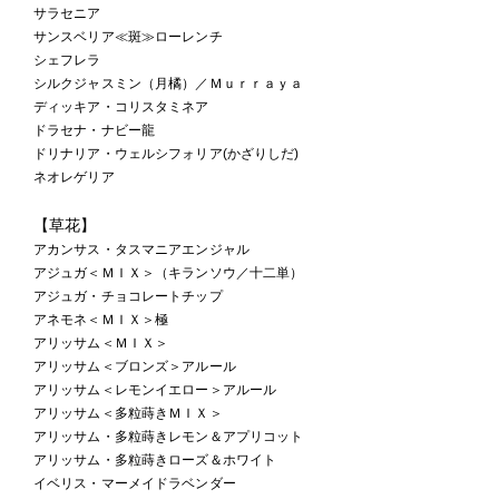
サラセニア
サンスベリア≪斑≫ローレンチ
シェフレラ
シルクジャスミン（月橘）／Ｍｕｒｒａｙａ
ディッキア・コリスタミネア
ドラセナ・ナビー龍
ドリナリア・ウェルシフォリア(かざりしだ)
ネオレゲリア
【草花】
アカンサス・タスマニアエンジャル
アジュガ＜ＭＩＸ＞（キランソウ／十二単）
アジュガ・チョコレートチップ
アネモネ＜ＭＩＸ＞極
アリッサム＜ＭＩＸ＞
アリッサム＜ブロンズ＞アルール
アリッサム＜レモンイエロー＞アルール
アリッサム＜多粒蒔きＭＩＸ＞
アリッサム・多粒蒔きレモン＆アプリコット
アリッサム・多粒蒔きローズ＆ホワイト
イベリス・マーメイドラベンダー