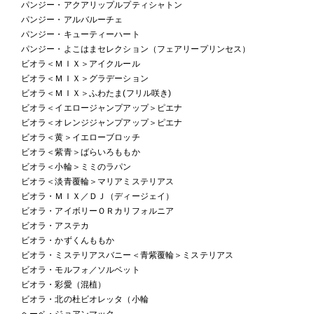
パンジー・アクアリップルプティシャトン
パンジー・アルバルーチェ
パンジー・キューティーハート
パンジー・よこはまセレクション（フェアリープリンセス）
ビオラ＜ＭＩＸ＞アイクルール
ビオラ＜ＭＩＸ＞グラデーション
ビオラ＜ＭＩＸ＞ふわたま(フリル咲き)
ビオラ＜イエロージャンプアップ＞ピエナ
ビオラ＜オレンジジャンプアップ＞ピエナ
ビオラ＜黄＞イエローブロッチ
ビオラ＜紫青＞ばらいろももか
ビオラ＜小輪＞ミミのラパン
ビオラ＜淡青覆輪＞マリアミステリアス
ビオラ・ＭＩＸ／ＤＪ（ディージェイ）
ビオラ・アイボリーＯＲカリフォルニア
ビオラ・アステカ
ビオラ・かずくんももか
ビオラ・ミステリアスバニー＜青紫覆輪＞ミステリアス
ビオラ・モルフォ／ソルベット
ビオラ・彩愛（混植）
ビオラ・北の杜ビオレッタ（小輪
ヘーベ・ジョアンマック