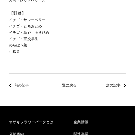
万両・レッドベリーズ
【野菜】
イチゴ・サマーベリー
イチゴ・とちおとめ
イチゴ・章姫 あきひめ
イチゴ・宝交早生
のらぼう菜
小松菜
前の記事
一覧に戻る
次の記事
オザキフラワーパークとは
企業情報
店舗案内
関連事業