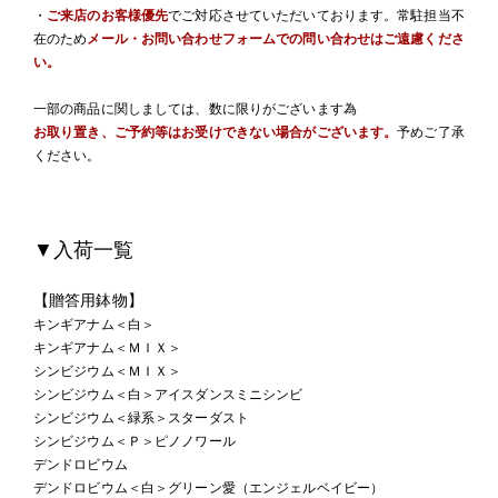
・
ご来店のお客様優先
でご対応させていただいております。常駐担当不
在のため
メール・お問い合わせフォームでの問い合わせはご遠慮くださ
い。
一部の商品に関しましては、数に限りがございます為
お取り置き、ご予約等はお受けできない場合がございます。
予めご了承
ください。
▼入荷一覧
【贈答用鉢物
】
キンギアナム＜白＞
キンギアナム＜ＭＩＸ＞
シンビジウム＜ＭＩＸ＞
シンビジウム＜白＞アイスダンスミニシンビ
シンビジウム＜緑系＞スターダスト
シンビジウム＜Ｐ＞ピノノワール
デンドロビウム
デンドロビウム＜白＞グリーン愛（エンジェルベイビー）