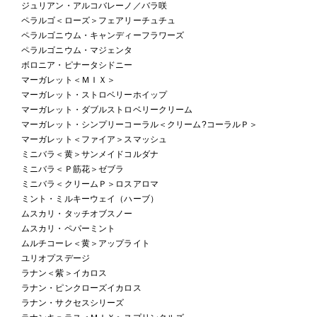
ジュリアン・アルコバレーノ／バラ咲
ペラルゴ＜ローズ＞フェアリーチュチュ
ペラルゴニウム・キャンディーフラワーズ
ペラルゴニウム・マジェンタ
ボロニア・ピナータシドニー
マーガレット＜ＭＩＸ＞
マーガレット・ストロベリーホイップ
マーガレット・ダブルストロベリークリーム
マーガレット・シンプリーコーラル＜クリーム?コーラルＰ＞
マーガレット＜ファイア＞スマッシュ
ミニバラ＜黄＞サンメイドコルダナ
ミニバラ＜Ｐ筋花＞ゼブラ
ミニバラ＜クリームＰ＞ロスアロマ
ミント・ミルキーウェイ（ハーブ）
ムスカリ・タッチオブスノー
ムスカリ・ペパーミント
ムルチコーレ＜黄＞アップライト
ユリオプスデージ
ラナン＜紫＞イカロス
ラナン・ピンクローズイカロス
ラナン・サクセスシリーズ