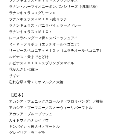
ラナンキュラス＜ＭＩＸ＞スプリンクルズ
ラナン・ハーマイオニーポンポンシリーズ（切花品種）
ラナンキュラス＜グリーン＞
ラナンキュラス＜ＭＩＸ＞綾リッチ
ラナンキュラス・バニラバイカラーメドレー
ラナンキュラス＜ＭＩＸ＞
レースラベンダー＜青＞スパニッシュアイ
Ｒ＜Ｐ＞フリボラ（エラチオールベゴニア）
リーガースベゴニア＜ＭＩＸ＞（エラチオールベゴニア）
ルピナス・天までとどけ
ルピナス＜ＭＩＸ＞スプリングスマイル
花かんざし≪白≫
サギナ
忘れな草＜青＞ミオマルク／大輪
【庭木】
アカシア・フェニックスゴールド（フロリバンダ）／柳葉
アカシア・ブーマニー／スノーウィーリバーワトル
アカシア・ブルーブッシュ
カイドウ／ハナカイドウ
ギンバイカ＜斑入り＞マートル
グレビリア・ラニゲラ