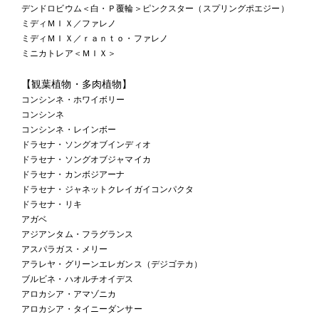
デンドロビウム＜白・Ｐ覆輪＞ピンクスター（スプリングポエジー）
ミディＭＩＸ／ファレノ
ミディＭＩＸ／ｒａｎｔｏ・ファレノ
ミニカトレア＜ＭＩＸ＞
【観葉植物・多肉植物
】
コンシンネ・ホワイボリー
コンシンネ
コンシンネ・レインボー
ドラセナ・ソングオブインディオ
ドラセナ・ソングオブジャマイカ
ドラセナ・カンボジアーナ
ドラセナ・ジャネットクレイガイコンパクタ
ドラセナ・リキ
アガベ
アジアンタム・フラグランス
アスパラガス・メリー
アラレヤ・グリーンエレガンス（デジゴテカ）
ブルビネ・ハオルチオイデス
アロカシア・アマゾニカ
アロカシア・タイニーダンサー