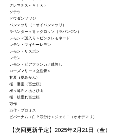
クレマチス＜ＭＩＸ＞
ソテツ
ドウダンツツジ
バンマツリ（ニオイバンマツリ）
ラベンダー＜青＞グロッソ（ラバンジン）
レモン＜斑入り＞ピンクレモネード
レモン・マイヤーレモン
レモン・リスボン
レモン
レモン・ビアフランカ／棘無し
ローズマリー＜立性青＞
甘夏（夏みかん）
桜・淋宝（富士桜）
桜＜薄Ｐ＞あさひ山
桜・枝垂れ富士桜
万作
万作・プロミス
ビバーナム＜白Ｐ咲分け＞ジェミニ（オオデマリ）
【次回更新予定】2025年2月21日（金）