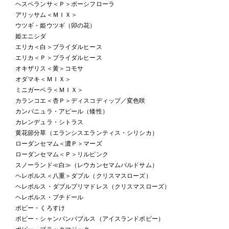
ヘスペランサ＜Ｐ＞ポーシフローラ
アリッサム＜ＭＩＸ＞
ウツギ・姫ウツギ（卯の花）
姫エニシダ
エリカ＜白＞ブライダルヒース
エリカ＜Ｐ＞ブライダルヒース
オキザリス＜黄＞コモサ
オダマキ＜ＭＩＸ＞
ミニガーベラ＜ＭＩＸ＞
カランコエ＜杏Ｐ＞ディスコディップ／変色咲
カンパニュラ・アピール（矮性）
カレンデュラ・シトラス
黄花節分草（エランシスエランティス・シリシカ）
ローダンセマム＜濃Ｐ＞マーズ
ローダンセマム＜Ｐ＞リルピンク
スノーランド≪白≫（レウカンセマムパルドサム）
ヘレボルス＜八重＞ダブル（クリスマスローズ）
ヘレボルス・ダブルプリマドレス（クリスマスローズ）
ヘレボルス・プチドール
ポピー・くろすけ
ポピー・シャンパンバブルス（アイスランドポピー）