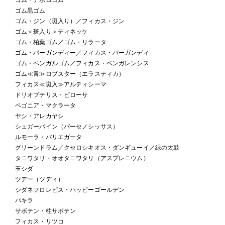
ゴム黒ゴム
ゴム・ジン（斑入り）／フィカス・ジン
ゴム＜斑入り＞ティネッケ
ゴム・柏葉ゴム／ゴム・リラータ
ゴム・バーガンディー／フィカス・バーガンディ
ゴム・ベンガルゴム／フィカス・ベンガレンシス
ゴム≪青≫ロブスター（エラスティカ）
フィカス≪斑入≫アルティシーマ
ドリオプテリス・ピローサ
ベゴニア・マクラータ
ヤシ・アレカヤシ
シュガーバイン（パーセノシッサス）
ルモーラ・バリエガータ
グリーンドラム／クセロシキオス・ダンギューイ／緑の太鼓
タニワタリ・オオタニワタリ（アスプレニウム）
玉シダ
ツデー（ツディ）
シダネフロレピス・ハッピーゴールデン
パキラ
サボテン・柱サボテン
フィカス・リツコ