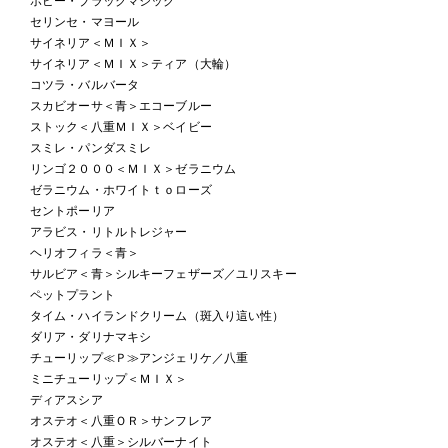
ポピー・ブラックマジック
セリンセ・マヨール
サイネリア＜ＭＩＸ＞
サイネリア＜ＭＩＸ＞ティア（大輪）
コツラ・バルバータ
スカビオーサ＜青＞エコーブルー
ストック＜八重ＭＩＸ＞ベイビー
スミレ・パンダスミレ
リンゴ２０００＜ＭＩＸ＞ゼラニウム
ゼラニウム・ホワイトｔｏローズ
セントポーリア
アラビス・リトルトレジャー
ヘリオフィラ＜青＞
サルビア＜青＞シルキーフェザーズ／ユリスキー
ペットプラント
タイム・ハイランドクリーム（斑入り這い性）
ダリア・ダリナマキシ
チューリップ≪Ｐ≫アンジェリケ／八重
ミニチューリップ＜ＭＩＸ＞
ディアスシア
オステオ＜八重ＯＲ＞サンフレア
オステオ＜八重＞シルバーナイト