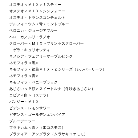
オステオ＜ＭＩＸ＞ミスティー
オステオ＜ＭＩＸ＞シンフォニー
オステオ・トランスコンチェルト
デルフィニウム＜青＞ミントブルー
ベロニカ・ジョージアブルー
ベロニカ／ルリトラノオ
クローバー＜ＭＩＸ＞プリンセスクローバー
ニゲラ・キュリオシティ
ネメシア・フェアリーマーブルピンク
ネモフィラ＜黒＞
ネモフィラ＜銀葉ＭＩＸ＞Ｚシリーズ（シルバーリーフ）
ネモフィラ＜青＞
ネモフィラ・ペニーブラック
あじさい＜Ｐ額＞スイートルナ（冬咲きあじさい）
コピア＜白＞（ステラ）
パンジー・ＭＩＸ
ビデンス・レモンサワー
ビデンス・ゴールデンエンパイア
ブルーデージー
ブラキカム＜青＞（姫コスモス）
プラティア・アングラタ（ムラサキコケモモ）