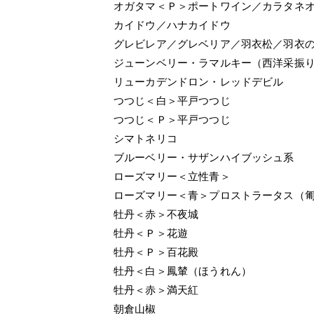
オガタマ＜Ｐ＞ポートワイン／カラタネ
カイドウ／ハナカイドウ
グレビレア／グレベリア／羽衣松／羽衣
ジューンベリー・ラマルキー（西洋采振
リューカデンドロン・レッドデビル
つつじ＜白＞平戸つつじ
つつじ＜Ｐ＞平戸つつじ
シマトネリコ
ブルーベリー・サザンハイブッシュ系
ローズマリー＜立性青＞
ローズマリー＜青＞プロストラータス（
牡丹＜赤＞不夜城
牡丹＜Ｐ＞花遊
牡丹＜Ｐ＞百花殿
牡丹＜白＞鳳輦（ほうれん）
牡丹＜赤＞満天紅
朝倉山椒