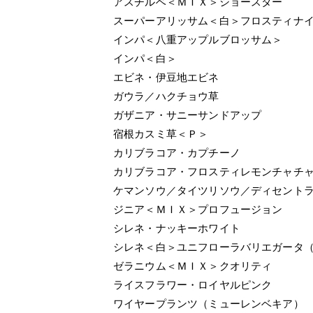
アスチルベ＜ＭＩＸ＞ショースター
スーパーアリッサム＜白＞フロスティナ
インパ＜八重アップルブロッサム＞
インパ＜白＞
エビネ・伊豆地エビネ
ガウラ／ハクチョウ草
ガザニア・サニーサンドアップ
宿根カスミ草＜Ｐ＞
カリブラコア・カプチーノ
カリブラコア・フロスティレモンチャチ
ケマンソウ／タイツリソウ／ディセント
ジニア＜ＭＩＸ＞プロフュージョン
シレネ・ナッキーホワイト
シレネ＜白＞ユニフローラバリエガータ
ゼラニウム＜ＭＩＸ＞クオリティ
ライスフラワー・ロイヤルピンク
ワイヤープランツ（ミューレンベキア）