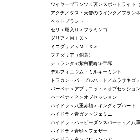
ワイヤープランツ＜斑＞スポットライト
アクチノタス・天使のウインク／フラン
ペットプラント
セリ＜斑入り＞フラミンゴ
ダリア＜ＭＩＸ＞
ミニダリア＜ＭＩＸ＞
プチダリア（銅葉）
デュランタ≪紫白覆輪≫宝塚
デルフィニウム・ミルキーミント
トラカン・パープルハート／ムラサキゴ
バーベナ＜アプリコット＞オブセッショ
バーベナ＜Ｐ＞オブセッション
ハイドラ＜八重赤額＞キングオブハート
ハイドラ＜青ガク＞ジェミニ
ハイドラ・ハッピーダンスパーティ／八
ハイドラ＜青額＞フェザー
ハイドラ＜白＞フロレンシア