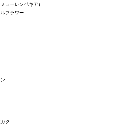
（ミューレンベキア）
ネルフラワー
テン
ン
重ガク