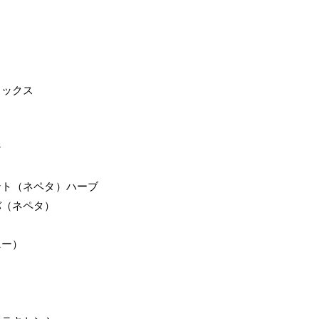
）
ォックス
ン
ント（ネペタ）ハーブ
バ（ネペタ）
ニー）