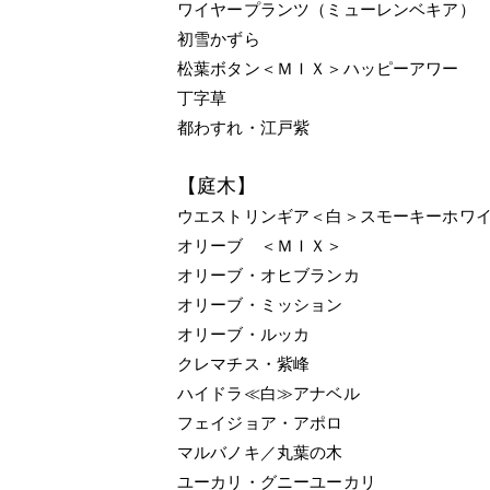
ワイヤープランツ（ミューレンベキア）
初雪かずら
松葉ボタン＜ＭＩＸ＞ハッピーアワー
丁字草
都わすれ・江戸紫
【庭木】
ウエストリンギア＜白＞スモーキーホワ
オリーブ ＜ＭＩＸ＞
オリーブ・オヒブランカ
オリーブ・ミッション
オリーブ・ルッカ
クレマチス・紫峰
ハイドラ≪白≫アナベル
フェイジョア・アポロ
マルバノキ／丸葉の木
ユーカリ・グニーユーカリ