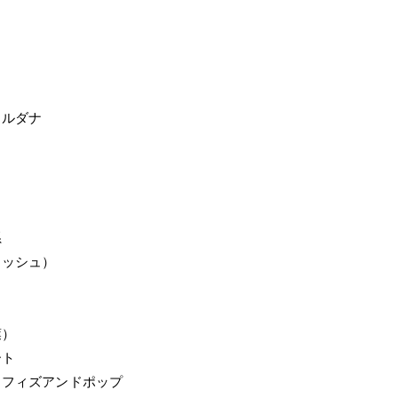
コルダナ
ト
系
リッシュ）
葉）
ート
＞フィズアンドポップ