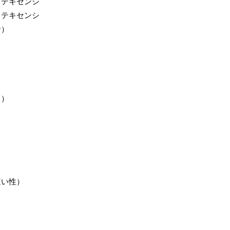
（テキセンシ
（テキセンシ
サ）
う）
這い性）