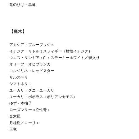
竜のひげ・黒竜
【庭木】
アカシア・ブルーブッシュ
イチジク・リトルミスフィギー（矮性イチジク）
ウエストリンギア＜白＞スモーキーホワイト／斑入り
オリーブ・オヒブランカ
コルジリネ・レッドスター
サルスベリ
シマトネリコ
ユーカリ・グニーユーカリ
ユーカリ・ポポラス（ポリアンセモス）
ゆず・本柚子
ローズマリー＜立性青＞
金木犀
月桂樹／ローリエ
玉竜