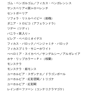
ゴム・ベンガルゴム／フィカス・ベンガレンシス
サンスベリア≪斑≫ローレンチ
セントポーリア
ソフォラ・リトルベイビー（姫槐）
ダニア・トロピコ（アフェランドラ）
ツデー（ツディ）
バニラ＜斑入り＞
ピレア・ペペロミオイデス
フィカス・バロック／ベンジャミナ・バロック
フィカスプミラ・サニーホワイト
ぺぺロミア・スイカペペ／サンデルシー／アルギレイア
ホヤ・リップカラー＜Ｐ＞（桜蘭）
モンステラ
モンステラ・姫モンス
ユーホルビア・スザンナエ／ドラゴンボール
ユーホルビア・紅彩雲閣／トリゴナ
ユーホルビア・紅彩閣
レインボーファーン（コンテリクラマゴケ）