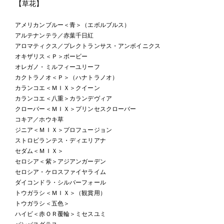
【草花】
アメリカンブルー＜青＞（エボルブルス）
アルテナンテラ／赤葉千日紅
アロマティクス／プレクトランサス・アンボイニクス
オキザリス＜Ｐ＞ボービー
オレガノ・ミルフィーユリーフ
カクトラノオ＜Ｐ＞（ハナトラノオ）
カランコエ＜ＭＩＸ＞クイーン
カランコエ＜八重＞カランデヴィア
クローバー＜ＭＩＸ＞プリンセスクローバー
コキア／ホウキ草
ジニア＜ＭＩＸ＞プロフュージョン
ストロビランテス・ディエリアナ
セダム＜ＭＩＸ＞
セロシア＜紫＞アジアンガーデン
セロシア・ケロスファイヤライム
ダイコンドラ・シルバーフォール
トウガラシ＜ＭＩＸ＞（観賞用）
トウガラシ＜五色＞
ハイビ＜赤ＯＲ覆輪＞ミセスユミ