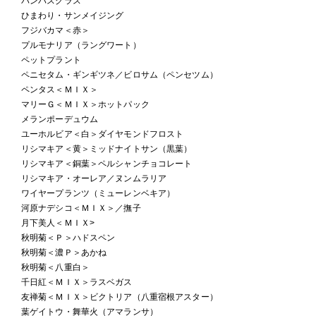
パンパスグラス
ひまわり・サンメイジング
フジバカマ＜赤＞
プルモナリア（ラングワート）
ペットプラント
ペニセタム・ギンギツネ／ビロサム（ペンセツム）
ペンタス＜ＭＩＸ＞
マリーＧ＜ＭＩＸ＞ホットパック
メランポーデュウム
ユーホルビア＜白＞ダイヤモンドフロスト
リシマキア＜黄＞ミッドナイトサン（黒葉）
リシマキア＜銅葉＞ペルシャンチョコレート
リシマキア・オーレア／ヌンムラリア
ワイヤープランツ（ミューレンベキア）
河原ナデシコ＜ＭＩＸ＞／撫子
月下美人＜ＭＩＸ>
秋明菊＜Ｐ＞ハドスペン
秋明菊＜濃Ｐ＞あかね
秋明菊＜八重白＞
千日紅＜ＭＩＸ＞ラスベガス
友禅菊＜ＭＩＸ＞ビクトリア（八重宿根アスター）
葉ゲイトウ・舞華火（アマランサ）