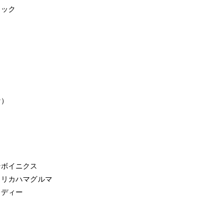
ロック
ケ）
ンボイニクス
メリカハマグルマ
レディー