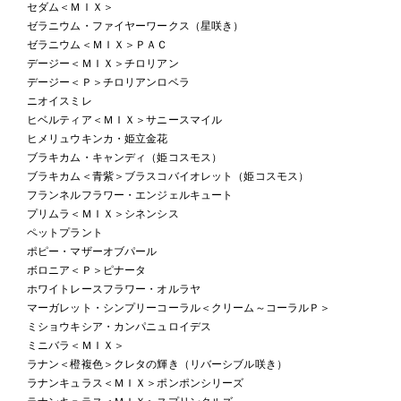
セダム＜ＭＩＸ＞
ゼラニウム・ファイヤーワークス（星咲き）
ゼラニウム＜ＭＩＸ＞ＰＡＣ
デージー＜ＭＩＸ＞チロリアン
デージー＜Ｐ＞チロリアンロベラ
ニオイスミレ
ヒベルティア＜ＭＩＸ＞サニースマイル
ヒメリュウキンカ・姫立金花
ブラキカム・キャンディ（姫コスモス）
ブラキカム＜青紫＞ブラスコバイオレット（姫コスモス）
フランネルフラワー・エンジェルキュート
プリムラ＜ＭＩＸ＞シネンシス
ペットプラント
ポピー・マザーオブパール
ボロニア＜Ｐ＞ピナータ
ホワイトレースフラワー・オルラヤ
マーガレット・シンプリーコーラル＜クリーム～コーラルＰ＞
ミショウキシア・カンパニュロイデス
ミニバラ＜ＭＩＸ＞
ラナン＜橙複色＞クレタの輝き（リバーシブル咲き）
ラナンキュラス＜ＭＩＸ＞ポンポンシリーズ