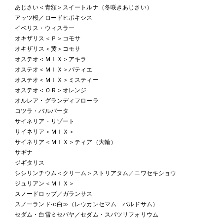
あじさい＜青額＞スイートルナ（冬咲きあじさい）
アッツ桜／ロードヒポキシス
イベリス・ウィスラー
オキザリス＜Ｐ＞コモサ
オキザリス＜黄＞コモサ
オステオ＜ＭＩＸ＞アキラ
オステオ＜ＭＩＸ＞パティエ
オステオ＜ＭＩＸ＞ミスティー
オステオ＜ＯＲ＞オレンジ
オルレア・グランディフローラ
コツラ・バルバータ
サイネリア・リゾート
サイネリア＜ＭＩＸ＞
サイネリア＜ＭＩＸ＞ティア（大輪）
サギナ
ジギタリス
シシリンチウム＜クリーム＞ストリアタム／ニワセキショウ
ジュリアン＜ＭＩＸ＞
スノードロップ／ガランサス
スノーランド≪白≫（レウカンセマム パルドサム）
セダム・白雪ミセバヤ／セダム・スパツリフォリウム