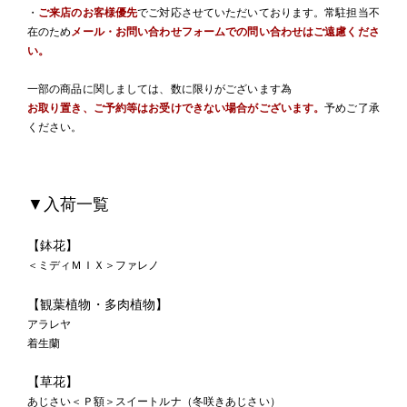
・
ご来店のお客様優先
でご対応させていただいております。常駐担当不
在のため
メール・お問い合わせフォームでの問い合わせはご遠慮くださ
い。
一部の商品に関しましては、数に限りがございます為
お取り置き、ご予約等はお受けできない場合がございます。
予めご了承
ください。
▼入荷一覧
【鉢花】
＜ミディＭＩＸ＞ファレノ
【観葉植物・多肉植物】
アラレヤ
着生蘭
【草花】
あじさい＜Ｐ額＞スイートルナ（冬咲きあじさい）