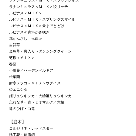
ラナンキュラス＜ＭＩＸ＞スプリンクルズ
ラナンキュラス＜ＭＩＸ＞綾リッチ
ルピナス＜ＭＩＸ＞
ルピナス＜ＭＩＸ＞スプリングスマイル
ルピナス＜ＭＩＸ＞天までとどけ
ルピナス≪青≫かさ咲き
花かんざし ≪白≫
吉祥草
金魚草＜斑入り＞ダンシングクイーン
芝桜＜ＭＩＸ＞
春蘭
小町藤／ハーデンベルギア
松葉蘭
耐寒メラコ＜ＭＩＸ＞ウグイス
姫エニシダ
姫リュウキンカ・大輪姫リュウキンカ
忘れな草＜青＞ミオマルク／大輪
竜のひげ・白竜
【庭木】
コルジリネ・レッドスター
沈丁花・信濃錦