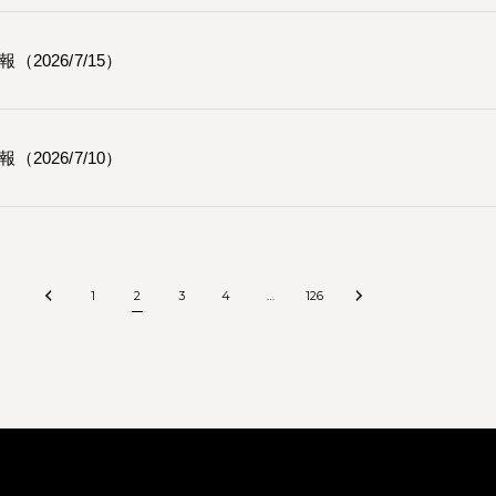
（2026/7/15）
（2026/7/10）
1
2
3
4
…
126