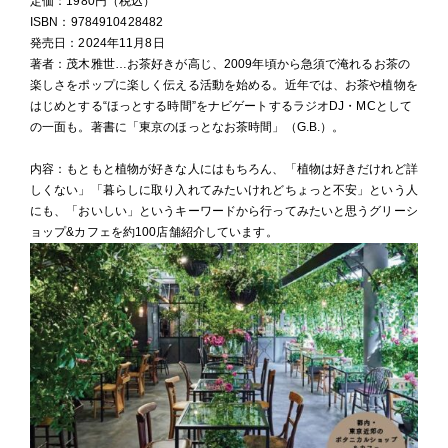
定価：1980円（税込）
ISBN：9784910428482
発売日：2024年11月8日
著者：茂木雅世…お茶好きが高じ、2009年頃から急須で淹れるお茶の
楽しさをポップに楽しく伝える活動を始める。近年では、お茶や植物を
はじめとする“ほっとする時間”をナビゲートするラジオDJ・MCとして
の一面も。著書に「東京のほっとなお茶時間」（G.B.）。
内容：もともと植物が好きな人にはもちろん、「植物は好きだけれど詳
しくない」「暮らしに取り入れてみたいけれどちょっと不安」という人
にも、「おいしい」というキーワードから行ってみたいと思うグリーシ
ョップ&カフェを約100店舗紹介しています。