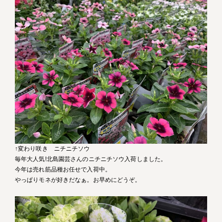
↑変わり咲き ニチニチソウ
毎年大人気!北島園芸さんのニチニチソウ入荷しました。
今年は売れ筋品種お任せで入荷中。
やっぱりモネが好きだなぁ。お早めにどうぞ。