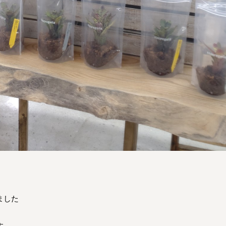
ました
す