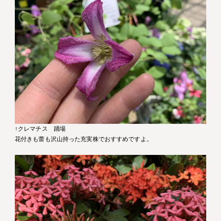
↑クレマチス 踊場
花付きも蕾も沢山持った充実株でおすすめですよ。