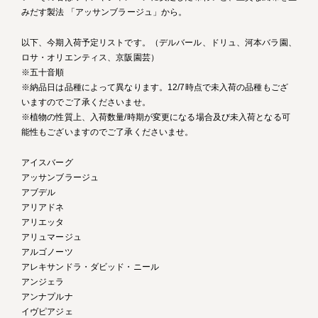
みだす製法 「アッサンブラージュ」から。
以下、今期入荷予定リストです。（デルバール、ドリュ、河本バラ園、
ロサ・オリエンティス、京阪園芸）
※五十音順
※納品日は品種によって異なります。12/7時点で未入荷の品種もござ
いますのでご了承くださいませ。
※植物の性質上、入荷数量/時期が変更になる場合及び未入荷となる可
能性もございますのでご了承くださいませ。
アイスバーグ
アッサンブラージュ
アブデル
アリアドネ
アリエッタ
アリュマージュ
アルゴノーツ
アレキサンドラ・ダビッド・ニール
アンジェラ
アンナプルナ
イヴピアジェ