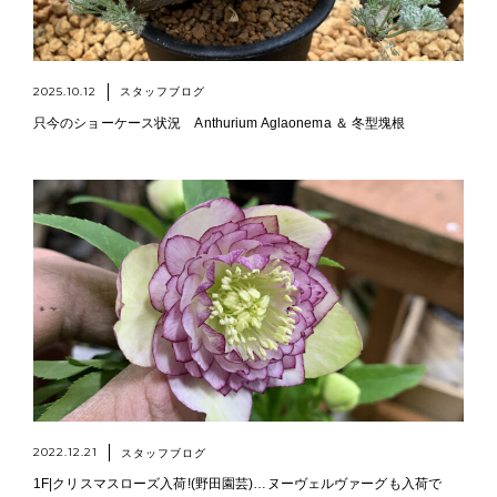
2025.10.12
スタッフブログ
只今のショーケース状況 Anthurium Aglaonema ＆ 冬型塊根
2022.12.21
スタッフブログ
1F|クリスマスローズ入荷!(野田園芸)…ヌーヴェルヴァーグも入荷で