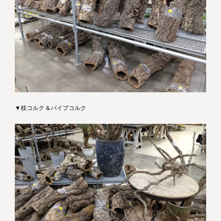
▼枝コルク＆パイプコルク