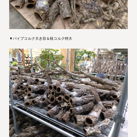
▼パイプコルク大き目＆枝コルク特大