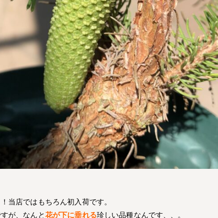
！！当店ではもちろん初入荷です。
ですが、なんと
花が下に垂れる
珍しい品種なんです、、。