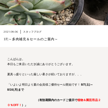
2021.08.06
スタッフブログ
1F|～多肉補充＆セールのご案内～
こんばんは。
本日もご来店いただき誠にありがとうございます。
夏真っ盛りといった厳しい暑さが続いておりますが、、、
「いよいよ明日より夏の会員様ご優待セール開始です！
8/7(土)～
8/16(月)まで
（有効期限内のカードご提示で
植物＆園芸用品２
０％OFF！
）」